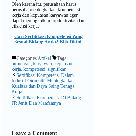
Oleh karena itu, perusahaan harus
berusaha meningkatkan kompetensi
kerja dan kepuasan karyawan agar
dapat meningkatkan produktivitas dan
efisiensi kerja.
Cari Sertifikasi Kompetensi Yang
Sesuai Bidang Anda? Klik Disini
Categories
Artikel
Tags
hubungan
,
karyawan
,
kepuasan
,
kerja
,
kompetensi
,
signifikan
Sertifikasi Kompetensi Dalam
Industri Otomotif: Meningkatkan
Kualitas dan Daya Saing Tenaga
Kerja
Sertifikasi Kompetensi Di Bidang
IT: Jenis Dan Manfaatnya
Leave a Comment