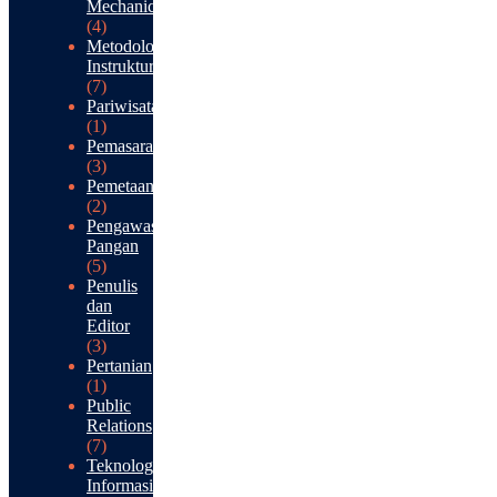
Mechanical
(4)
Metodologi
Instruktur
(7)
Pariwisata
(1)
Pemasaran
(3)
Pemetaan
(2)
Pengawasan
Pangan
(5)
Penulis
dan
Editor
(3)
Pertanian
(1)
Public
Relations
(7)
Teknologi
Informasi