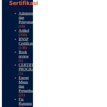
Sertifikasi
Administrasi
dan
Pelayanan
(16)
Artikel
(350)
BNSP
Certification
(136)
Book
review
(1)
CERTIFICATION
PROGRAM
(1)
Energi
Migas
dan
Pertambangan
(21)
Fix
Running