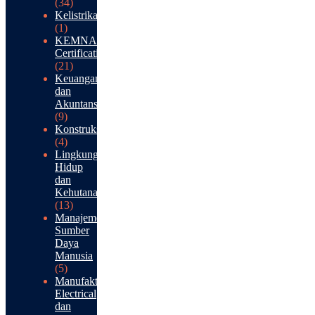
(34)
Kelistrikan
(1)
KEMNAKER
Certification
(21)
Keuangan
dan
Akuntansi
(9)
Konstruksi
(4)
Lingkungan
Hidup
dan
Kehutanan
(13)
Manajemen
Sumber
Daya
Manusia
(5)
Manufaktur:
Electrical
dan