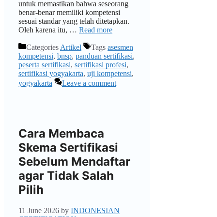
untuk memastikan bahwa seseorang
benar-benar memiliki kompetensi
sesuai standar yang telah ditetapkan.
Oleh karena itu, …
Read more
Categories
Artikel
Tags
asesmen
kompetensi
,
bnsp
,
panduan sertifikasi
,
peserta sertifikasi
,
sertifikasi profesi
,
sertifikasi yogyakarta
,
uji kompetensi
,
yogyakarta
Leave a comment
Cara Membaca
Skema Sertifikasi
Sebelum Mendaftar
agar Tidak Salah
Pilih
11 June 2026
by
INDONESIAN