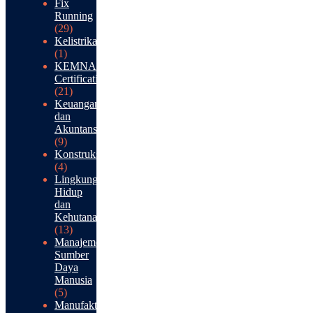
Fix
Running
(29)
Kelistrikan
(1)
KEMNAKER
Certification
(21)
Keuangan
dan
Akuntansi
(9)
Konstruksi
(4)
Lingkungan
Hidup
dan
Kehutanan
(13)
Manajemen
Sumber
Daya
Manusia
(5)
Manufaktur: