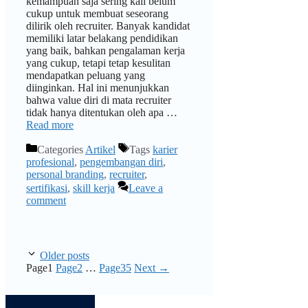
kemampuan saja sering kali belum
cukup untuk membuat seseorang
dilirik oleh recruiter. Banyak kandidat
memiliki latar belakang pendidikan
yang baik, bahkan pengalaman kerja
yang cukup, tetapi tetap kesulitan
mendapatkan peluang yang
diinginkan. Hal ini menunjukkan
bahwa value diri di mata recruiter
tidak hanya ditentukan oleh apa …
Read more
Categories
Artikel
Tags
karier
profesional
,
pengembangan diri
,
personal branding
,
recruiter
,
sertifikasi
,
skill kerja
Leave a
comment
Older posts
Page
1
Page
2
…
Page
35
Next
→