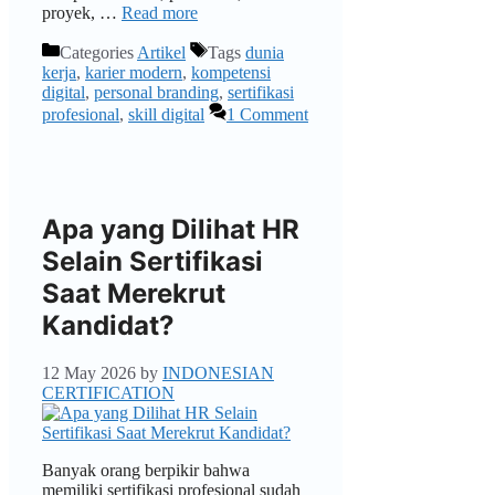
proyek, …
Read more
Categories
Artikel
Tags
dunia
kerja
,
karier modern
,
kompetensi
digital
,
personal branding
,
sertifikasi
profesional
,
skill digital
1 Comment
Apa yang Dilihat HR
Selain Sertifikasi
Saat Merekrut
Kandidat?
12 May 2026
by
INDONESIAN
CERTIFICATION
Banyak orang berpikir bahwa
memiliki sertifikasi profesional sudah