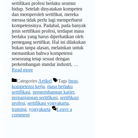
sertifikasi profesi berlaku seumur
hidup. Setelah dinyatakan kompeten
dan memperoleh sertifikat, mereka
merasa tidak perlu lagi memperbarui
kompetensinya. Padahal, pada banyak
jenis sertifikasi profesi, terdapat masa
berlaku yang harus diperhatikan oleh
pemegang sertifikat. Hal ini dilakukan
bukan tanpa alasan, melainkan untuk
memastikan bahwa kompetensi
seseorang tetap sesuai dengan
perkembangan standar industri, …
Read more
Categories
Artikel
Tags
bnsp
,
kompetensi kerja
,
masa berlaku
sertifikasi
,
pengembangan karier
,
perpanjangan sertifikasi
,
sertifikasi
profesi
,
sertifikasi yogyakarta
,
training
,
yogyakarta
Leave a
comment