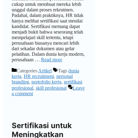
cukup untuk membuat mereka lebih
unggul dalam proses rekrutmen.
Padahal, dalam praktiknya, HR tidak
hanya melihat sertifikasi saat menilai
kandidat. Sertifikasi memang dapat
menjadi bukti bahwa seseorang telah
mempelajari skill tertentu, tetapi
perusahaan biasanya mencari lebih
dari sekadar dokumen atau gelar
pelatihan. Dalam dunia kerja modern,
perusahaan …
Read more
Categories
Artikel
Tags
dunia
kerja
,
HR recruitment
,
personal
branding
,
portofolio kerja
,
sertifikasi
profesional
,
skill profesional
Leave
a comment
Sertifikasi untuk
Meningkatkan