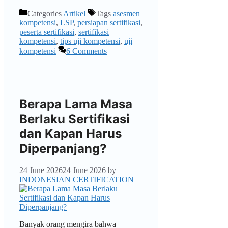
Categories
Artikel
Tags
asesmen
kompetensi
,
LSP
,
persiapan sertifikasi
,
peserta sertifikasi
,
sertifikasi
kompetensi
,
tips uji kompetensi
,
uji
kompetensi
6 Comments
Berapa Lama Masa
Berlaku Sertifikasi
dan Kapan Harus
Diperpanjang?
24 June 2026
24 June 2026
by
INDONESIAN CERTIFICATION
Banyak orang mengira bahwa