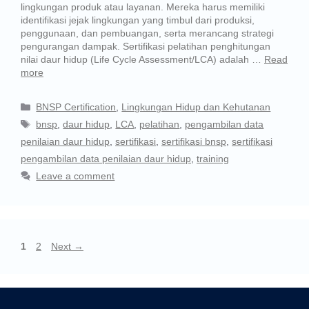
lingkungan produk atau layanan. Mereka harus memiliki
identifikasi jejak lingkungan yang timbul dari produksi,
penggunaan, dan pembuangan, serta merancang strategi
pengurangan dampak. Sertifikasi pelatihan penghitungan
nilai daur hidup (Life Cycle Assessment/LCA) adalah …
Read
more
BNSP Certification
,
Lingkungan Hidup dan Kehutanan
bnsp
,
daur hidup
,
LCA
,
pelatihan
,
pengambilan data
penilaian daur hidup
,
sertifikasi
,
sertifikasi bnsp
,
sertifikasi
pengambilan data penilaian daur hidup
,
training
Leave a comment
1
2
Next
→