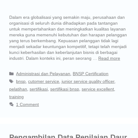
Dalam era globalisasi yang semakin maju, perusahaan dan
organisasi di seluruh dunia dihadapkan pada tantangan
untuk mempertahankan dan meningkatkan kualitas layanan
mereka guna memenuhi kebutuhan dan harapan pelanggan
yang terus berkembang. Kepuasan pelanggan tidak lagi
menjadi sekadar keuntungan kompetitif, tetapi telah menjadi
kunci keberhasilan dan keberlanjutan bisnis di berbagai
industri. Dalam konteks ini, peran seorang …
Read more
Administrasi dan Pelayanan
,
BNSP Certification
bnsp
,
cutomer service
,
junior service quality officer
,
pelatihan
,
sertifikasi
,
sertifikasi bnsp
,
service excellent
,
training
1 Comment
Pengambilan Data Penilaian Daur