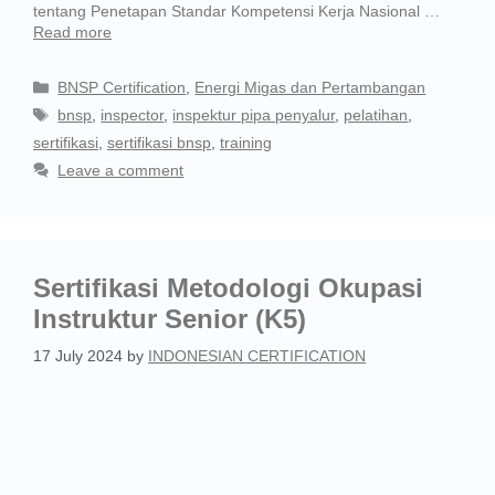
tentang Penetapan Standar Kompetensi Kerja Nasional …
Read more
BNSP Certification
,
Energi Migas dan Pertambangan
bnsp
,
inspector
,
inspektur pipa penyalur
,
pelatihan
,
sertifikasi
,
sertifikasi bnsp
,
training
Leave a comment
Sertifikasi Metodologi Okupasi
Instruktur Senior (K5)
17 July 2024
by
INDONESIAN CERTIFICATION