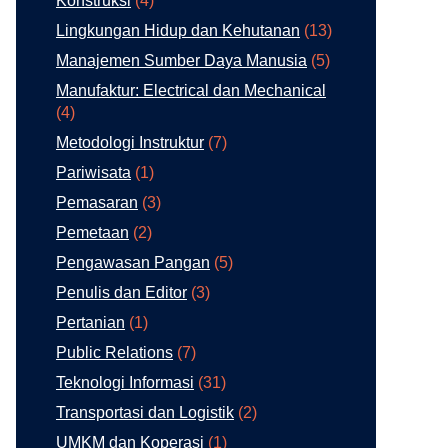
Konstruksi
(4)
Lingkungan Hidup dan Kehutanan
(13)
Manajemen Sumber Daya Manusia
(5)
Manufaktur: Electrical dan Mechanical
(4)
Metodologi Instruktur
(7)
Pariwisata
(1)
Pemasaran
(3)
Pemetaan
(2)
Pengawasan Pangan
(5)
Penulis dan Editor
(3)
Pertanian
(1)
Public Relations
(7)
Teknologi Informasi
(31)
Transportasi dan Logistik
(2)
UMKM dan Koperasi
(1)