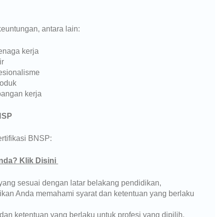
euntungan, antara lain:
enaga kerja
ir
esionalisme
roduk
angan kerja
BNSP
rtifikasi BNSP:
nda? Klik Disini
si yang sesuai dengan latar belakang pendidikan,
tikan Anda memahami syarat dan ketentuan yang berlaku
 dan ketentuan yang berlaku untuk profesi yang dipilih,