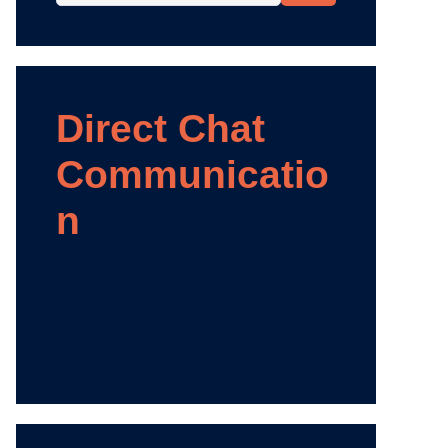
Direct Chat
Communicatio
n