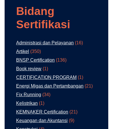
Bidang
Sertifikasi
Administrasi dan Pelayanan
(16)
Artikel
(350)
BNSP Certification
(136)
Book review
(1)
CERTIFICATION PROGRAM
(1)
Energi Migas dan Pertambangan
(21)
Fix Running
(34)
Kelistrikan
(1)
KEMNAKER Certification
(21)
Keuangan dan Akuntansi
(9)