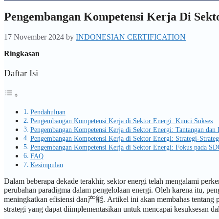
Pengembangan Kompetensi Kerja Di Sektor
17 November 2024
by
INDONESIAN CERTIFICATION
Ringkasan
Daftar Isi
Pendahuluan
Pengembangan Kompetensi Kerja di Sektor Energi: Kunci Sukses
Pengembangan Kompetensi Kerja di Sektor Energi: Tantangan dan 
Pengembangan Kompetensi Kerja di Sektor Energi: Strategi-Strateg
Pengembangan Kompetensi Kerja di Sektor Energi: Fokus pada SD
FAQ
Kesimpulan
Dalam beberapa dekade terakhir, sektor energi telah mengalami perk
perubahan paradigma dalam pengelolaan energi. Oleh karena itu, pen
meningkatkan efisiensi dan产能. Artikel ini akan membahas tentang pe
strategi yang dapat diimplementasikan untuk mencapai kesuksesan dal