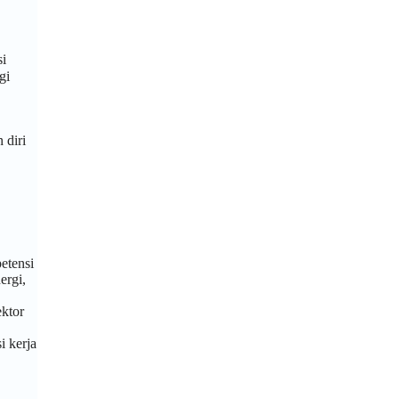
si
gi
 diri
etensi
ergi,
ektor
i kerja