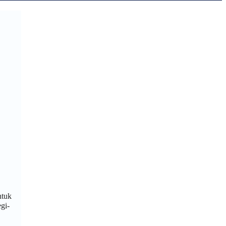
ntuk
gi-