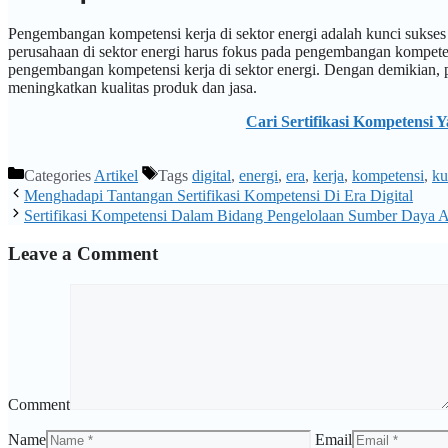
Pengembangan kompetensi kerja di sektor energi adalah kunci sukses d
perusahaan di sektor energi harus fokus pada pengembangan kompeten
pengembangan kompetensi kerja di sektor energi. Dengan demikian, pe
meningkatkan kualitas produk dan jasa.
Cari Sertifikasi Kompetensi 
Categories
Artikel
Tags
digital
,
energi
,
era
,
kerja
,
kompetensi
,
ku
Menghadapi Tantangan Sertifikasi Kompetensi Di Era Digital
Sertifikasi Kompetensi Dalam Bidang Pengelolaan Sumber Daya A
Leave a Comment
Comment
Name
Email