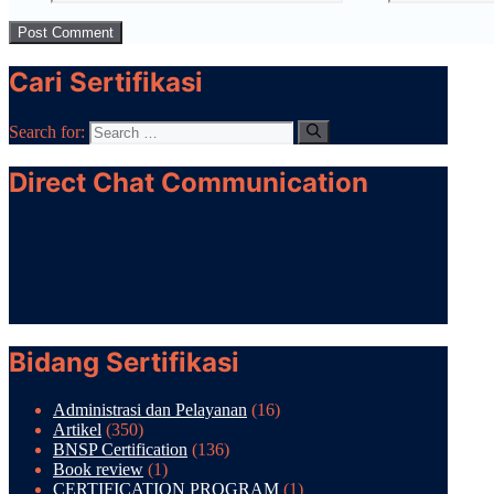
Cari Sertifikasi
Search for:
Direct Chat Communication
Bidang Sertifikasi
Administrasi dan Pelayanan
(16)
Artikel
(350)
BNSP Certification
(136)
Book review
(1)
CERTIFICATION PROGRAM
(1)