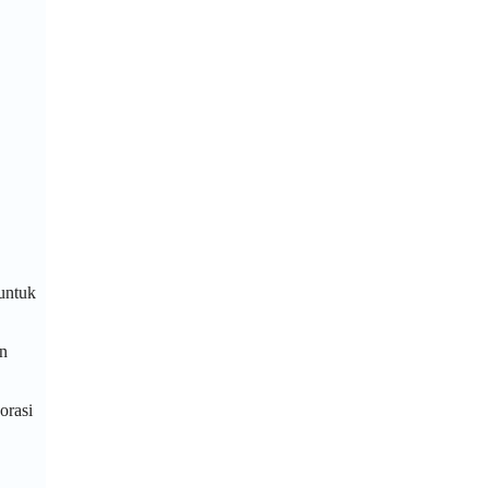
untuk
an
orasi