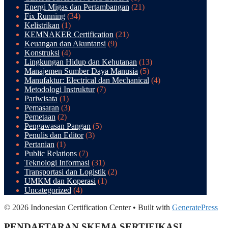
Energi Migas dan Pertambangan
(21)
Fix Running
(34)
Kelistrikan
(1)
KEMNAKER Certification
(21)
Keuangan dan Akuntansi
(9)
Konstruksi
(4)
Lingkungan Hidup dan Kehutanan
(13)
Manajemen Sumber Daya Manusia
(5)
Manufaktur: Electrical dan Mechanical
(4)
Metodologi Instruktur
(7)
Pariwisata
(1)
Pemasaran
(3)
Pemetaan
(2)
Pengawasan Pangan
(5)
Penulis dan Editor
(3)
Pertanian
(1)
Public Relations
(7)
Teknologi Informasi
(31)
Transportasi dan Logistik
(2)
UMKM dan Koperasi
(1)
Uncategorized
(4)
© 2026 Indonesian Certification Center
• Built with
GeneratePress
PENDAFTARAN SKEMA SERTIFIKASI​