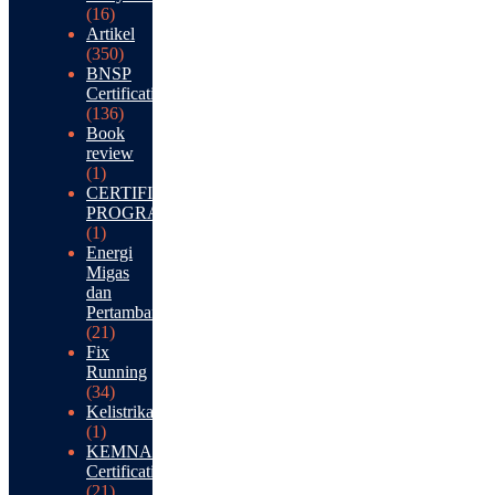
(16)
Artikel
(350)
BNSP
Certification
(136)
Book
review
(1)
CERTIFICATION
PROGRAM
(1)
Energi
Migas
dan
Pertambangan
(21)
Fix
Running
(34)
Kelistrikan
(1)
KEMNAKER
Certification
(21)