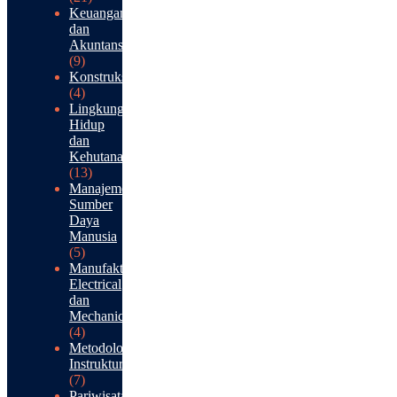
Keuangan
dan
Akuntansi
(9)
Konstruksi
(4)
Lingkungan
Hidup
dan
Kehutanan
(13)
Manajemen
Sumber
Daya
Manusia
(5)
Manufaktur:
Electrical
dan
Mechanical
(4)
Metodologi
Instruktur
(7)
Pariwisata