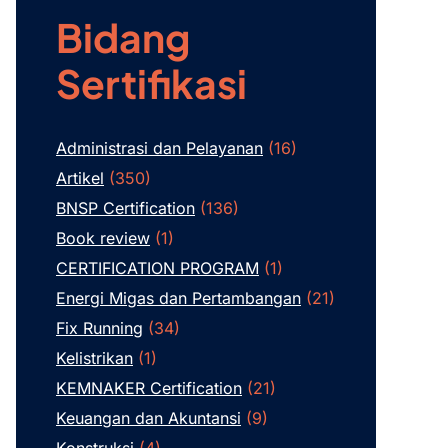
Bidang
Sertifikasi
Administrasi dan Pelayanan
(16)
Artikel
(350)
BNSP Certification
(136)
Book review
(1)
CERTIFICATION PROGRAM
(1)
Energi Migas dan Pertambangan
(21)
Fix Running
(34)
Kelistrikan
(1)
KEMNAKER Certification
(21)
Keuangan dan Akuntansi
(9)
Konstruksi
(4)