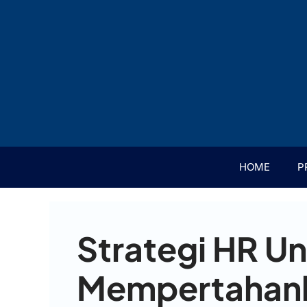
HOME
P
Strategi HR U
Mempertahank