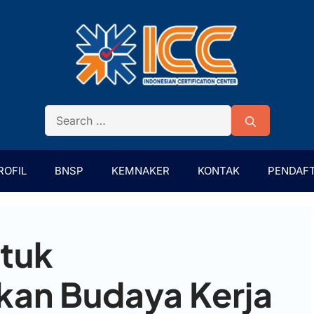
ROFIL
BNSP
KEMNAKER
KONTAK
PENDAF
ntuk
an Budaya Kerja