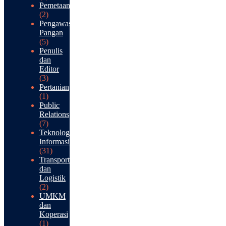
Pemetaan
(2)
Pengawasan
Pangan
(5)
Penulis
dan
Editor
(3)
Pertanian
(1)
Public
Relations
(7)
Teknologi
Informasi
(31)
Transportasi
dan
Logistik
(2)
UMKM
dan
Koperasi
(1)