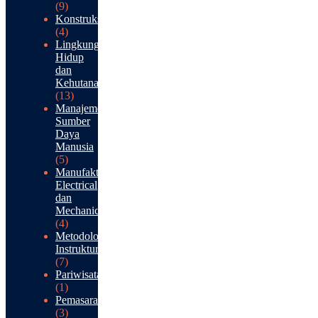
(9)
Konstruksi
(4)
Lingkungan
Hidup
dan
Kehutanan
(13)
Manajemen
Sumber
Daya
Manusia
(5)
Manufaktur:
Electrical
dan
Mechanical
(4)
Metodologi
Instruktur
(7)
Pariwisata
(1)
Pemasaran
(3)