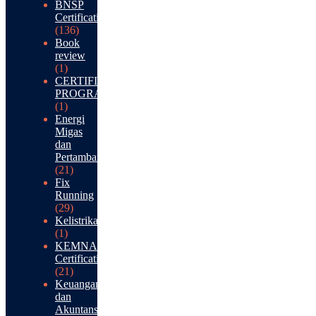
BNSP
Certification
(136)
Book
review
(1)
CERTIFICATION
PROGRAM
(1)
Energi
Migas
dan
Pertambangan
(21)
Fix
Running
(29)
Kelistrikan
(1)
KEMNAKER
Certification
(21)
Keuangan
dan
Akuntansi