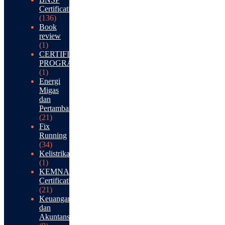
Certification
(136)
Book
review
(1)
CERTIFICATION
PROGRAM
(1)
Energi
Migas
dan
Pertambangan
(21)
Fix
Running
(34)
Kelistrikan
(1)
KEMNAKER
Certification
(21)
Keuangan
dan
Akuntansi