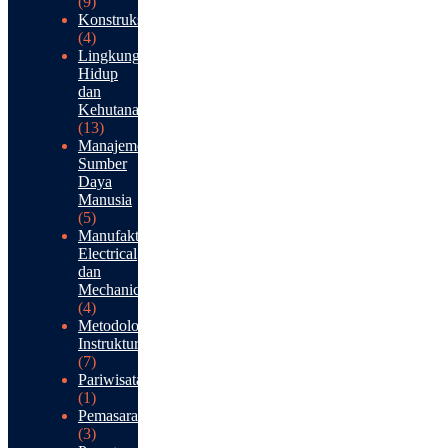
(9)
Konstruksi
(4)
Lingkungan
Hidup
dan
Kehutanan
(13)
Manajemen
Sumber
Daya
Manusia
(5)
Manufaktur:
Electrical
dan
Mechanical
(4)
Metodologi
Instruktur
(7)
Pariwisata
(1)
Pemasaran
(3)