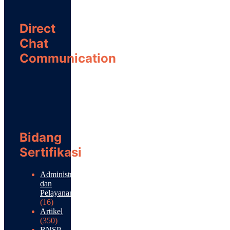
Direct
Chat
Communication
Bidang
Sertifikasi
Administrasi
dan
Pelayanan
(16)
Artikel
(350)
BNSP