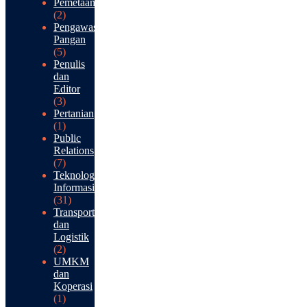
Pemetaan
(2)
Pengawasan
Pangan
(5)
Penulis
dan
Editor
(3)
Pertanian
(1)
Public
Relations
(7)
Teknologi
Informasi
(31)
Transportasi
dan
Logistik
(2)
UMKM
dan
Koperasi
(1)