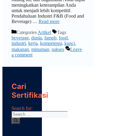
meningkatkan keterampilan Anda
untuk menjadi lebih kompetitif.
Pendahuluan Industri F&B (Food and
Beverage) …
Read more
Categories
Artikel
Tags
beverage
,
dunia
,
fampb
,
food
,
industri
,
kerja
,
kompetensi
,
kunci
,
makanan
,
minuman
,
sukses
Leave
a comment
Cari
Sertifikasi
Search for: