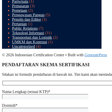
Pariwisata
(1)
Pemasaran
(3)
Pemetaan
(2)
Pengawasan Pangan
(5)
Penulis dan Editor
(3)
Pertanian
(1)
Public Relations
(7)
Teknologi Informasi
(31)
Transportasi dan Logistik
(2)
UMKM dan Koperasi
(1)
Uncategorized
(4)
© 2026 Indonesian Certification Center
• Built with
GeneratePress
PENDAFTARAN SKEMA SERTIFIKASI​
Silakan isi formulir pendaftaran di bawah ini. Tim kami akan menind
Nama Lengkap (sesuai KTP)*
Domisili*