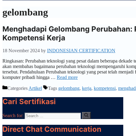
gelombang
Menghadapi Gelombang Perubahan: 
Kompetensi Kerja
18 November 2024
by
INDONESIAN CERTIFICATION
Ringkasan: Perubahan teknologi yang pesat dalam beberapa dekade te
akan membahas bagaimana perubahan teknologi mempengaruhi kompete
tersebut. Pendahuluan Perubahan teknologi yang pesat telah menjadi 
komputer pribadi hingga …
Read more
Categories
Artikel
Tags
gelombang
,
kerja
,
kompetensi
,
menghad
Cari Sertifikasi
Search for:
Direct Chat Communication