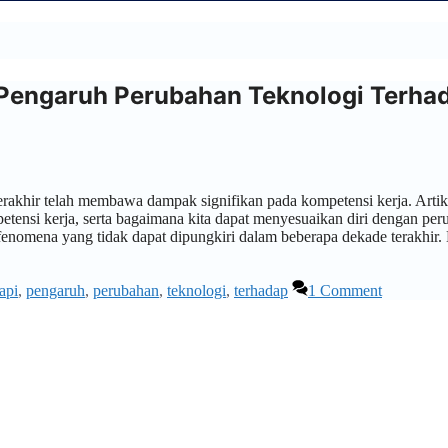
Pengaruh Perubahan Teknologi Terha
rakhir telah membawa dampak signifikan pada kompetensi kerja. Artike
nsi kerja, serta bagaimana kita dapat menyesuaikan diri dengan per
fenomena yang tidak dapat dipungkiri dalam beberapa dekade terakhir. 
api
,
pengaruh
,
perubahan
,
teknologi
,
terhadap
1 Comment