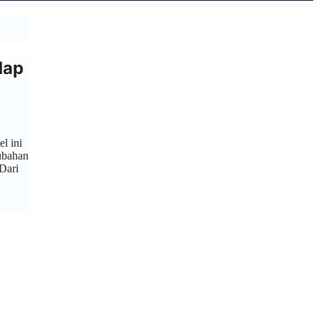
dap
l ini
ubahan
Dari