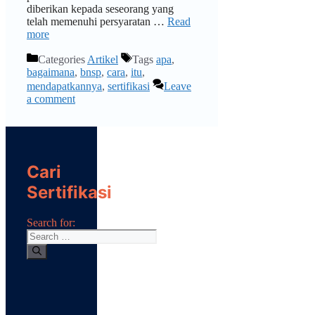
diberikan kepada seseorang yang
telah memenuhi persyaratan …
Read
more
Categories
Artikel
Tags
apa
,
bagaimana
,
bnsp
,
cara
,
itu
,
mendapatkannya
,
sertifikasi
Leave
a comment
Cari
Sertifikasi
Search for: