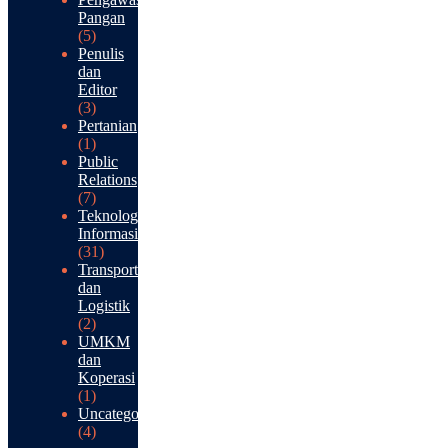
Pangan
(5)
Penulis
dan
Editor
(3)
Pertanian
(1)
Public
Relations
(7)
Teknologi
Informasi
(31)
Transportasi
dan
Logistik
(2)
UMKM
dan
Koperasi
(1)
Uncategorized
(4)