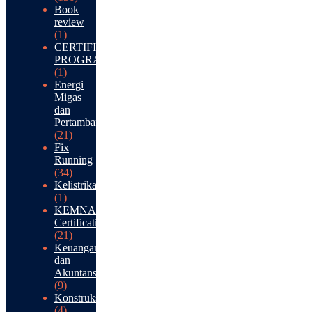
Book
review
(1)
CERTIFICATION
PROGRAM
(1)
Energi
Migas
dan
Pertambangan
(21)
Fix
Running
(34)
Kelistrikan
(1)
KEMNAKER
Certification
(21)
Keuangan
dan
Akuntansi
(9)
Konstruksi
(4)