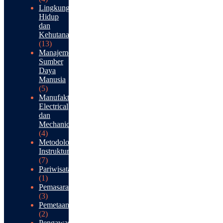
Lingkungan
Hidup
dan
Kehutanan
(13)
Manajemen
Sumber
Daya
Manusia
(5)
Manufaktur:
Electrical
dan
Mechanical
(4)
Metodologi
Instruktur
(7)
Pariwisata
(1)
Pemasaran
(3)
Pemetaan
(2)
Pengawasan