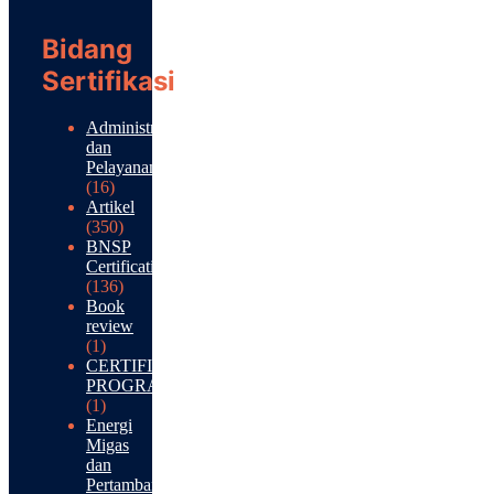
Bidang
Sertifikasi
Administrasi
dan
Pelayanan
(16)
Artikel
(350)
BNSP
Certification
(136)
Book
review
(1)
CERTIFICATION
PROGRAM
(1)
Energi
Migas
dan
Pertambangan