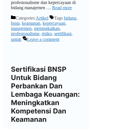
profesionalisme dan kepercayaan di
bidang manajemen …
Read more
Categories
Artikel
Tags
bidang
,
bnsp
,
keamanan
,
kepercayaan
,
manajemen
,
meningkatkan
,
profesionalisme
,
risiko
,
sertifikasi
,
untuk
Leave a comment
Sertifikasi BNSP
Untuk Bidang
Perbankan Dan
Lembaga Keuangan:
Meningkatkan
Kompetensi Dan
Keamanan