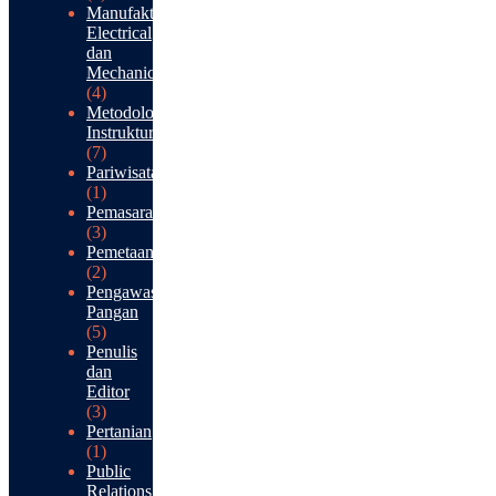
Manufaktur:
Electrical
dan
Mechanical
(4)
Metodologi
Instruktur
(7)
Pariwisata
(1)
Pemasaran
(3)
Pemetaan
(2)
Pengawasan
Pangan
(5)
Penulis
dan
Editor
(3)
Pertanian
(1)
Public
Relations