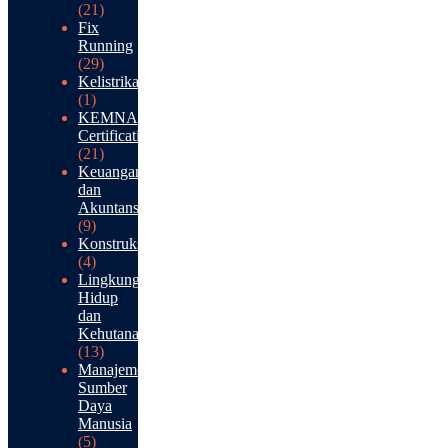
(21)
Fix
Running
(29)
Kelistrikan
(1)
KEMNAKER
Certification
(21)
Keuangan
dan
Akuntansi
(9)
Konstruksi
(4)
Lingkungan
Hidup
dan
Kehutanan
(13)
Manajemen
Sumber
Daya
Manusia
(5)