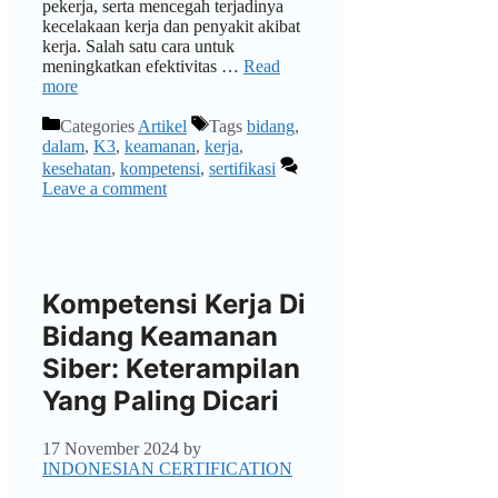
pekerja, serta mencegah terjadinya
kecelakaan kerja dan penyakit akibat
kerja. Salah satu cara untuk
meningkatkan efektivitas …
Read
more
Categories
Artikel
Tags
bidang
,
dalam
,
K3
,
keamanan
,
kerja
,
kesehatan
,
kompetensi
,
sertifikasi
Leave a comment
Kompetensi Kerja Di
Bidang Keamanan
Siber: Keterampilan
Yang Paling Dicari
17 November 2024
by
INDONESIAN CERTIFICATION