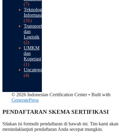
(7)
Teknologi
Informasi
(31)
Transportasi
dan
Logistik
(2)
UMKM
dan
Koperasi
(1)
Uncategorized
(4)
© 2026 Indonesian Certification Center
• Built with
GeneratePress
PENDAFTARAN SKEMA SERTIFIKASI​
Silakan isi formulir pendaftaran di bawah ini. Tim kami akan
menindaklanjuti pendaftaran Anda secepat mungkin.