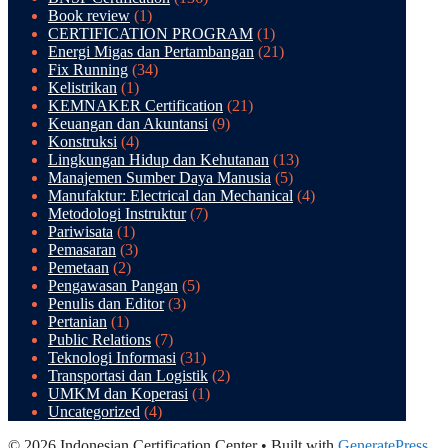
Book review
(1)
CERTIFICATION PROGRAM
(1)
Energi Migas dan Pertambangan
(21)
Fix Running
(34)
Kelistrikan
(1)
KEMNAKER Certification
(21)
Keuangan dan Akuntansi
(9)
Konstruksi
(4)
Lingkungan Hidup dan Kehutanan
(13)
Manajemen Sumber Daya Manusia
(5)
Manufaktur: Electrical dan Mechanical
(4)
Metodologi Instruktur
(7)
Pariwisata
(1)
Pemasaran
(3)
Pemetaan
(2)
Pengawasan Pangan
(5)
Penulis dan Editor
(3)
Pertanian
(1)
Public Relations
(7)
Teknologi Informasi
(31)
Transportasi dan Logistik
(2)
UMKM dan Koperasi
(1)
Uncategorized
(4)
© 2026 Indonesian Certification Center
• Built with
GeneratePress