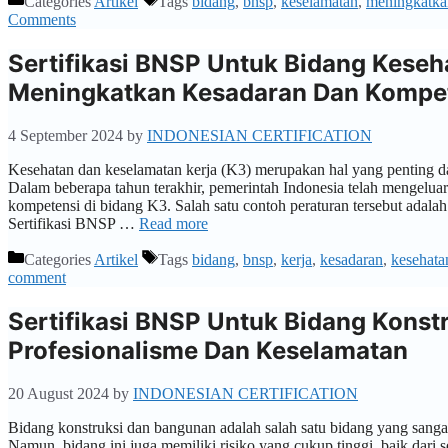
Categories
Artikel
Tags
bidang
,
bnsp
,
keselamatan
,
meningkatka
Comments
Sertifikasi BNSP Untuk Bidang Keseh
Meningkatkan Kesadaran Dan Kompe
4 September 2024
by
INDONESIAN CERTIFICATION
Kesehatan dan keselamatan kerja (K3) merupakan hal yang penting da
Dalam beberapa tahun terakhir, pemerintah Indonesia telah mengelua
kompetensi di bidang K3. Salah satu contoh peraturan tersebut adalah
Sertifikasi BNSP …
Read more
Categories
Artikel
Tags
bidang
,
bnsp
,
kerja
,
kesadaran
,
kesehata
comment
Sertifikasi BNSP Untuk Bidang Kons
Profesionalisme Dan Keselamatan
20 August 2024
by
INDONESIAN CERTIFICATION
Bidang konstruksi dan bangunan adalah salah satu bidang yang sanga
Namun, bidang ini juga memiliki risiko yang cukup tinggi, baik dari 