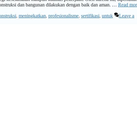
 konstruksi dan bangunan dilakukan dengan baik dan aman. …
Read mor
onstruksi
,
meningkatkan
,
profesionalisme
,
sertifikasi
,
untuk
Leave a