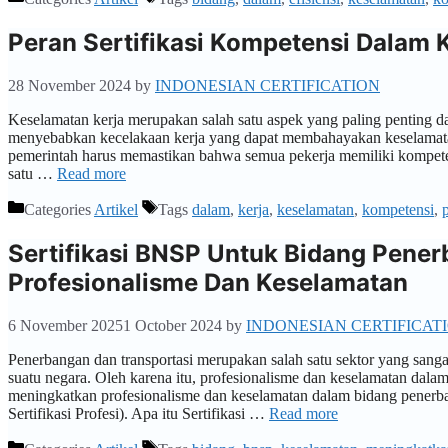
Peran Sertifikasi Kompetensi Dalam 
28 November 2024
by
INDONESIAN CERTIFICATION
Keselamatan kerja merupakan salah satu aspek yang paling penting da
menyebabkan kecelakaan kerja yang dapat membahayakan keselamatan 
pemerintah harus memastikan bahwa semua pekerja memiliki kompet
satu …
Read more
Categories
Artikel
Tags
dalam
,
kerja
,
keselamatan
,
kompetensi
,
Sertifikasi BNSP Untuk Bidang Pene
Profesionalisme Dan Keselamatan
6 November 2025
1 October 2024
by
INDONESIAN CERTIFICAT
Penerbangan dan transportasi merupakan salah satu sektor yang san
suatu negara. Oleh karena itu, profesionalisme dan keselamatan dalam 
meningkatkan profesionalisme dan keselamatan dalam bidang penerban
Sertifikasi Profesi). Apa itu Sertifikasi …
Read more