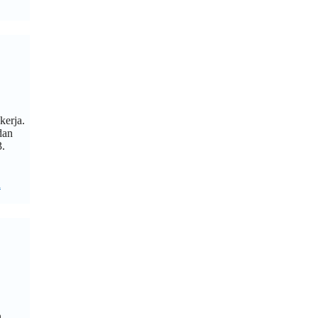
kerja.
dan
3.
a
n