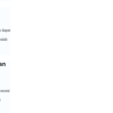
n dapat
Salah
an
konomi
l