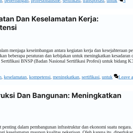
n
,
penerbangan
,
profesionalisme
,
sertifikasi
,
transportasi
,
untuk
3
atan Dan Keselamatan Kerja:
tensi
lam menjaga keseimbangan antara kegiatan kerja dan kesejahteraan pe
rkan beberapa peraturan dan kebijakan untuk meningkatkan kesadaran 
 Sertifikasi BNSP (Badan Nasional Sertifikasi Profesi) untuk bidang K
n
,
keselamatan
,
kompetensi
,
meningkatkan
,
sertifikasi
,
untuk
Leave 
truksi Dan Bangunan: Meningkatkan
t penting dalam pembangunan infrastruktur dan ekonomi suatu negara.
segi keselamatan maupun kualitas pekerjaan. Oleh karena itu, diperluka