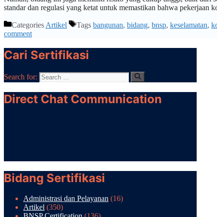
standar dan regulasi yang ketat untuk memastikan bahwa pekerjaan
Categories
Artikel
Tags
bangunan
,
bidang
,
bnsp
,
keselamatan
,
k
comment
Cari Sertifikasi
Search for:
Direct Chat Communication
Bidang Sertifikasi
Administrasi dan Pelayanan
(16)
Artikel
(350)
BNSP Certification
(136)