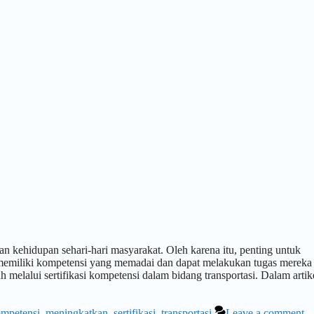
n kehidupan sehari-hari masyarakat. Oleh karena itu, penting untuk
 memiliki kompetensi yang memadai dan dapat melakukan tugas mereka
 melalui sertifikasi kompetensi dalam bidang transportasi. Dalam artike
mpetensi
,
meningkatkan
,
sertifikasi
,
transportasi
Leave a comment