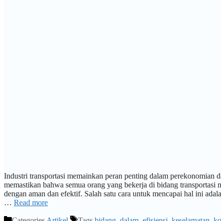
Industri transportasi memainkan peran penting dalam perekonomian da
memastikan bahwa semua orang yang bekerja di bidang transportasi
dengan aman dan efektif. Salah satu cara untuk mencapai hal ini adalah
…
Read more
Categories
Artikel
Tags
bidang
,
dalam
,
efisiensi
,
keselamatan
,
ko