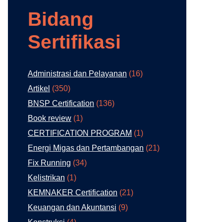
Bidang
Sertifikasi
Administrasi dan Pelayanan
(16)
Artikel
(350)
BNSP Certification
(136)
Book review
(1)
CERTIFICATION PROGRAM
(1)
Energi Migas dan Pertambangan
(21)
Fix Running
(34)
Kelistrikan
(1)
KEMNAKER Certification
(21)
Keuangan dan Akuntansi
(9)