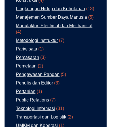
Konstruksi
(4)
Lingkungan Hidup dan Kehutanan
(13)
Manajemen Sumber Daya Manusia
(5)
Manufaktur: Electrical dan Mechanical
(4)
Metodologi Instruktur
(7)
Pariwisata
(1)
Pemasaran
(3)
Pemetaan
(2)
Pengawasan Pangan
(5)
Penulis dan Editor
(3)
Pertanian
(1)
Public Relations
(7)
Teknologi Informasi
(31)
Transportasi dan Logistik
(2)
UMKM dan Koperasi
(1)