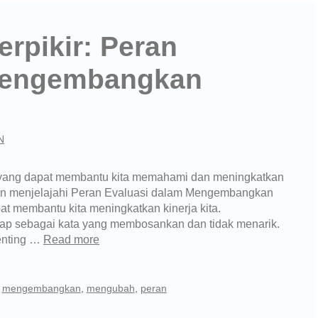
rpikir: Peran
Mengembangkan
N
yang dapat membantu kita memahami dan meningkatkan
a akan menjelajahi Peran Evaluasi dalam Mengembangkan
t membantu kita meningkatkan kinerja kita.
gap sebagai kata yang membosankan dan tidak menarik.
enting …
Read more
,
mengembangkan
,
mengubah
,
peran