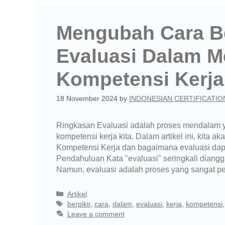
Mengubah Cara Be
Evaluasi Dalam 
Kompetensi Kerja
18 November 2024
by
INDONESIAN CERTIFICATIO
Ringkasan Evaluasi adalah proses mendalam 
kompetensi kerja kita. Dalam artikel ini, kit
Kompetensi Kerja dan bagaimana evaluasi dapa
Pendahuluan Kata "evaluasi" seringkali diang
Namun, evaluasi adalah proses yang sangat p
Artikel
berpikir
,
cara
,
dalam
,
evaluasi
,
kerja
,
kompetensi
Leave a comment