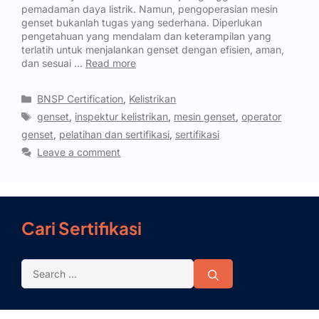
pemadaman daya listrik. Namun, pengoperasian mesin
genset bukanlah tugas yang sederhana. Diperlukan
pengetahuan yang mendalam dan keterampilan yang
terlatih untuk menjalankan genset dengan efisien, aman,
dan sesuai …
Read more
BNSP Certification
,
Kelistrikan
genset
,
inspektur kelistrikan
,
mesin genset
,
operator
genset
,
pelatihan dan sertifikasi
,
sertifikasi
Leave a comment
Cari Sertifikasi