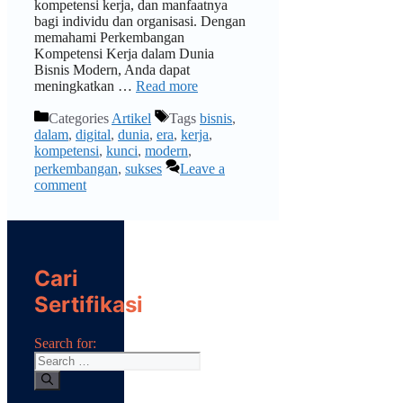
kompetensi kerja, dan manfaatnya
bagi individu dan organisasi. Dengan
memahami Perkembangan
Kompetensi Kerja dalam Dunia
Bisnis Modern, Anda dapat
meningkatkan …
Read more
Categories
Artikel
Tags
bisnis
,
dalam
,
digital
,
dunia
,
era
,
kerja
,
kompetensi
,
kunci
,
modern
,
perkembangan
,
sukses
Leave a
comment
Cari
Sertifikasi
Search for: