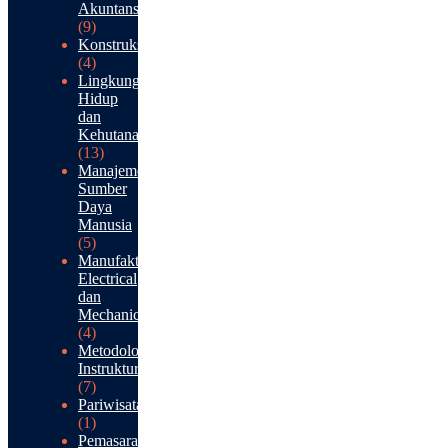
Akuntansi
(9)
Konstruksi
(4)
Lingkungan
Hidup
dan
Kehutanan
(13)
Manajemen
Sumber
Daya
Manusia
(5)
Manufaktur:
Electrical
dan
Mechanical
(4)
Metodologi
Instruktur
(7)
Pariwisata
(1)
Pemasaran