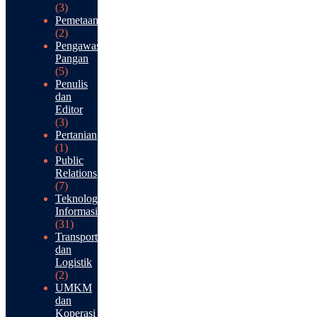
(3)
Pemetaan
(2)
Pengawasan
Pangan
(5)
Penulis
dan
Editor
(3)
Pertanian
(1)
Public
Relations
(7)
Teknologi
Informasi
(31)
Transportasi
dan
Logistik
(2)
UMKM
dan
Koperasi