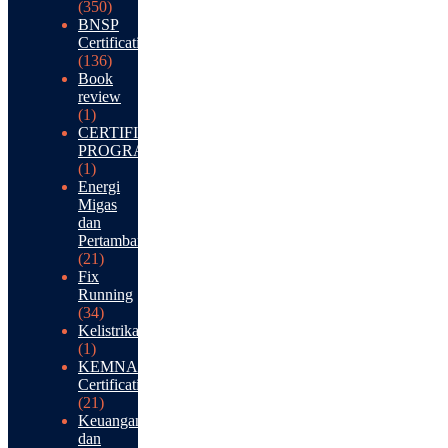
(350)
BNSP
Certification
(136)
Book
review
(1)
CERTIFICATION
PROGRAM
(1)
Energi
Migas
dan
Pertambangan
(21)
Fix
Running
(34)
Kelistrikan
(1)
KEMNAKER
Certification
(21)
Keuangan
dan