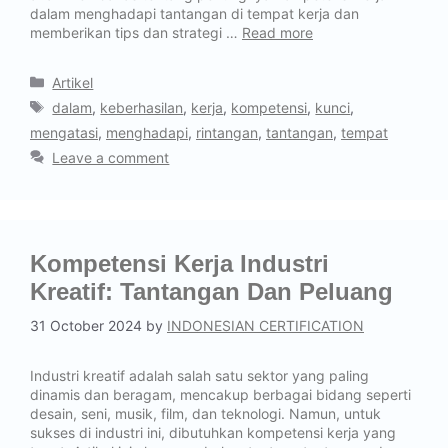
dalam menghadapi tantangan di tempat kerja dan
memberikan tips dan strategi …
Read more
Artikel
dalam
,
keberhasilan
,
kerja
,
kompetensi
,
kunci
,
mengatasi
,
menghadapi
,
rintangan
,
tantangan
,
tempat
Leave a comment
Kompetensi Kerja Industri
Kreatif: Tantangan Dan Peluang
31 October 2024
by
INDONESIAN CERTIFICATION
Industri kreatif adalah salah satu sektor yang paling
dinamis dan beragam, mencakup berbagai bidang seperti
desain, seni, musik, film, dan teknologi. Namun, untuk
sukses di industri ini, dibutuhkan kompetensi kerja yang