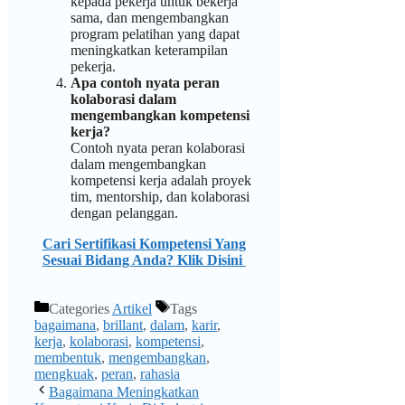
kepada pekerja untuk bekerja
sama, dan mengembangkan
program pelatihan yang dapat
meningkatkan keterampilan
pekerja.
Apa contoh nyata peran
kolaborasi dalam
mengembangkan kompetensi
kerja?
Contoh nyata peran kolaborasi
dalam mengembangkan
kompetensi kerja adalah proyek
tim, mentorship, dan kolaborasi
dengan pelanggan.
Cari Sertifikasi Kompetensi Yang
Sesuai Bidang Anda? Klik Disini
Categories
Artikel
Tags
bagaimana
,
brillant
,
dalam
,
karir
,
kerja
,
kolaborasi
,
kompetensi
,
membentuk
,
mengembangkan
,
mengkuak
,
peran
,
rahasia
Bagaimana Meningkatkan