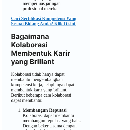
memperluas jaringan
profesional mereka.
Cari Sertifikasi Kompetensi Yang
Sesuai Bidang Anda? Klik Disini
Bagaimana
Kolaborasi
Membentuk Karir
yang Brillant
Kolaborasi tidak hanya dapat
membantu mengembangkan
kompetensi kerja, tetapi juga dapat
membentuk karir yang brillant.
Berikut beberapa cara kolaborasi
dapat membantu:
Membangun Reputasi
:
Kolaborasi dapat membantu
membangun reputasi yang baik.
Dengan bekerja sama dengan