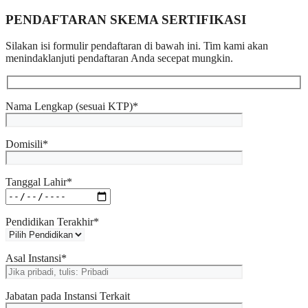
PENDAFTARAN SKEMA SERTIFIKASI​
Silakan isi formulir pendaftaran di bawah ini. Tim kami akan
menindaklanjuti pendaftaran Anda secepat mungkin.
Nama Lengkap (sesuai KTP)*
Domisili*
Tanggal Lahir*
Pendidikan Terakhir*
Asal Instansi*
Jabatan pada Instansi Terkait