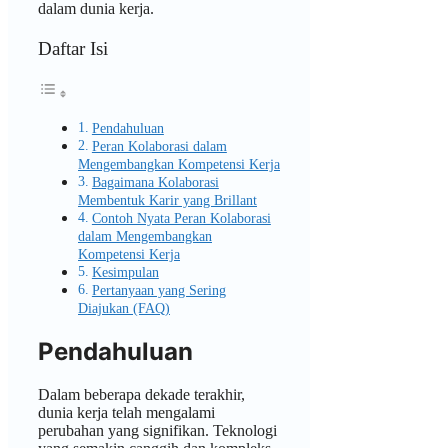
dalam dunia kerja.
Daftar Isi
Pendahuluan
Peran Kolaborasi dalam
Mengembangkan Kompetensi Kerja
Bagaimana Kolaborasi
Membentuk Karir yang Brillant
Contoh Nyata Peran Kolaborasi
dalam Mengembangkan
Kompetensi Kerja
Kesimpulan
Pertanyaan yang Sering
Diajukan (FAQ)
Pendahuluan
Dalam beberapa dekade terakhir,
dunia kerja telah mengalami
perubahan yang signifikan. Teknologi