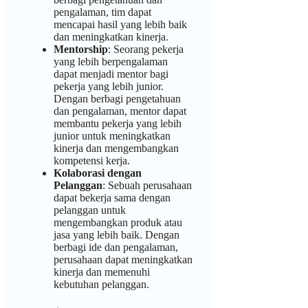
pengalaman, tim dapat
mencapai hasil yang lebih baik
dan meningkatkan kinerja.
Mentorship
: Seorang pekerja
yang lebih berpengalaman
dapat menjadi mentor bagi
pekerja yang lebih junior.
Dengan berbagi pengetahuan
dan pengalaman, mentor dapat
membantu pekerja yang lebih
junior untuk meningkatkan
kinerja dan mengembangkan
kompetensi kerja.
Kolaborasi dengan
Pelanggan
: Sebuah perusahaan
dapat bekerja sama dengan
pelanggan untuk
mengembangkan produk atau
jasa yang lebih baik. Dengan
berbagi ide dan pengalaman,
perusahaan dapat meningkatkan
kinerja dan memenuhi
kebutuhan pelanggan.