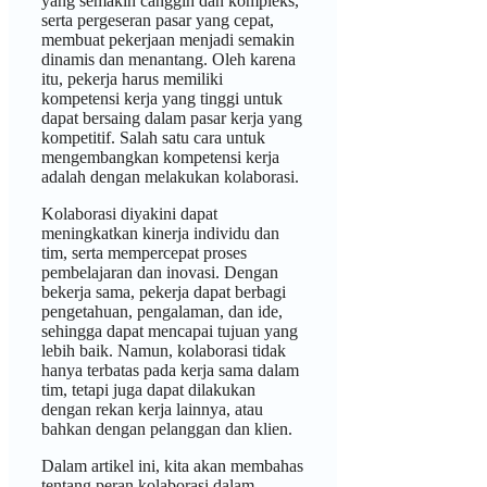
yang semakin canggih dan kompleks,
serta pergeseran pasar yang cepat,
membuat pekerjaan menjadi semakin
dinamis dan menantang. Oleh karena
itu, pekerja harus memiliki
kompetensi kerja yang tinggi untuk
dapat bersaing dalam pasar kerja yang
kompetitif. Salah satu cara untuk
mengembangkan kompetensi kerja
adalah dengan melakukan kolaborasi.
Kolaborasi diyakini dapat
meningkatkan kinerja individu dan
tim, serta mempercepat proses
pembelajaran dan inovasi. Dengan
bekerja sama, pekerja dapat berbagi
pengetahuan, pengalaman, dan ide,
sehingga dapat mencapai tujuan yang
lebih baik. Namun, kolaborasi tidak
hanya terbatas pada kerja sama dalam
tim, tetapi juga dapat dilakukan
dengan rekan kerja lainnya, atau
bahkan dengan pelanggan dan klien.
Dalam artikel ini, kita akan membahas
tentang peran kolaborasi dalam