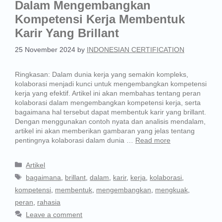
Dalam Mengembangkan
Kompetensi Kerja Membentuk
Karir Yang Brillant
25 November 2024
by
INDONESIAN CERTIFICATION
Ringkasan: Dalam dunia kerja yang semakin kompleks,
kolaborasi menjadi kunci untuk mengembangkan kompetensi
kerja yang efektif. Artikel ini akan membahas tentang peran
kolaborasi dalam mengembangkan kompetensi kerja, serta
bagaimana hal tersebut dapat membentuk karir yang brillant.
Dengan menggunakan contoh nyata dan analisis mendalam,
artikel ini akan memberikan gambaran yang jelas tentang
pentingnya kolaborasi dalam dunia …
Read more
Artikel
bagaimana
,
brillant
,
dalam
,
karir
,
kerja
,
kolaborasi
,
kompetensi
,
membentuk
,
mengembangkan
,
mengkuak
,
peran
,
rahasia
Leave a comment