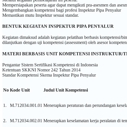
Mempersiapakan peserta agar dapat mengikuti pra-asesmen dan asesm
Mengembangkan kompetensi bagi profesi Inspektur Pipa Penyalur
Memastikan mutu Inspektur sesuai standar.
BENTUK KEGIATAN INSPEKTUR PIPA PENYALUR
Kegiatan dimaksud adalah kegiatan pelatihan berbasis kompetensi/bim
dilanjutkan dengan uji kompetensi (assessment) oleh asesor kompetens
MATERI BERBASIS UNIT KOMPETENSI INSTRUKTUR/
Pengantar Sistem Sertifikasi Kompetensi di Indonesia
Ketentuan SKKNI Nomor 242 Tahun 2014
Standar Kompetensi Skema Inspektur Pipa Penyalur
No
Kode Unit
Judul Unit Kompetensi
1.
M.712034.001.01
Menerapkan peraturan dan perundangan kesela
2.
M.712034.002.01
Menerapkan keselamatan kerja peralatan di tem