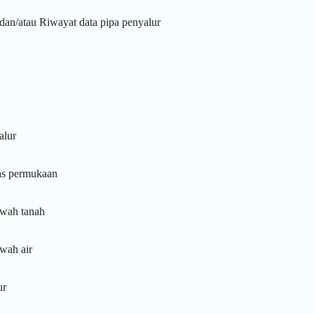
dan/atau Riwayat data pipa penyalur
alur
tas permukaan
awah tanah
awah air
ur