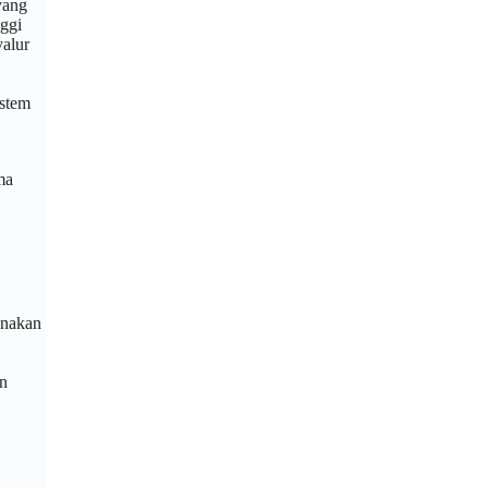
yang
nggi
alur
ystem
ma
unakan
n