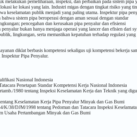
tuk melakukan pemeliharaan, inspeksi, dan perbaikan pada sistem pipa 
okasi ke lokasi yang lain. Industri migas dengan tingkat risiko yang ti
a keselamatan publik menjadi yang paling utama. Inspektur pipa peny
 bahwa sistem pipa beroperasi dengan aman sesuai dengan standar
ingkungan; pencegahan dan kerusakan pipa penyalur dan efisiensi
a penyalur bukan hanya menjaga operasi yang lancer dan efisien dari s
ublik, lingkungan, serta memastikan kepatuhan terhadap regulasi yang
anan diklat berbasis kompetensi sekaligus uji kompetensi bekerja sa
 Inspektur Pipa Penyalur.
ifikasi Nasional Indonesia
Tatacara Penetapan Standar Kompetensi Kerja Nasional Indonesia
tamb./1980 tentang Inspeksi Keselamatan Kerja dan Teknik yang dig
ntang Keselamatan Kerja Pipa Penyalur Minyak dan Gas Bumi
4/K/38/DJM/1998 tentang Pedoman dan Tatacara Inspeksi Keselamata
dalam Usaha Pertambangan Minyak dan Gas Bumi