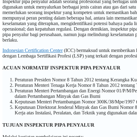
Inspektur pipa penyalur adalah seorang profesional yang bertugas un
digunakan untuk menyalurkan berbagai jenis cairan atau gas dari satu l
memerlukan seorang inspektur yang kompeten untuk memastikan bahw
mempunyai peran penting dalam beberapa hal, antara lain memastikan
keselamatan yang diterapkan, mengidentifikasi potensi bahaya pada l
operasional; dan kepatuhan regulasi. Dengan demikian, inspektur pip
pipa penyalur bagi perusahaan, namun juga melindungi keselamatan p
berlaku.
Indonesian Certification Center
(ICC) bermaksud untuk memberikan lay
dengan Lembaga Sertifikasi Profesi (LSP) yang terkait dengan profesi
ACUAN NORMATIF INSPEKTUR PIPA PENYALUR
Peraturan Presiden Nomor 8 Tahun 2012 tentang Kerangka Kual
Peraturan Menteri Tenaga Kerja Nomor 8 Tahun 2012 tentang 
Peraturan Menteri Pertambangan dan Energi Nomor 01/P/M/Per
dalam Pertambangan Minyak dan Gas Bumi
Keputusan Menteri Pertambangan Nomor 300K/38/Mpe/1997 te
Keputusan Direktorat Jenderal Minyak dan Gas Bumi Nomor 8
Kerja atas Instalasi, Peralatan, dan Teknik yang digunakan 
TUJUAN INSPEKTUR PIPA PENYALUR
Melalui kegiatan pembelajaran ini peserta: