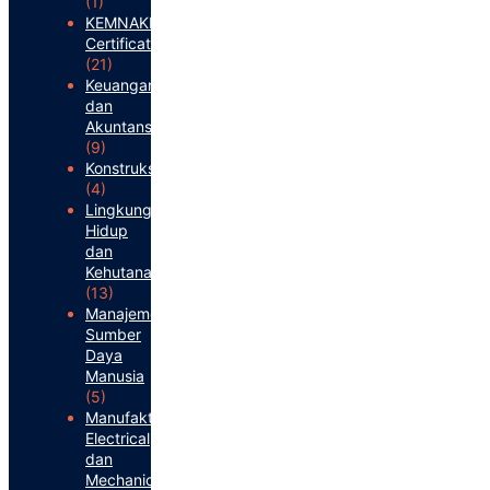
(1)
KEMNAKER
Certification
(21)
Keuangan
dan
Akuntansi
(9)
Konstruksi
(4)
Lingkungan
Hidup
dan
Kehutanan
(13)
Manajemen
Sumber
Daya
Manusia
(5)
Manufaktur:
Electrical
dan
Mechanical