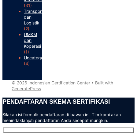
(31)
Transportasi
dan
Logistik
(2)
UMKM
dan
Koperasi
(1)
Uncategorized
(4)
© 2026 Indonesian Certification Center
• Built with
GeneratePress
PENDAFTARAN SKEMA SERTIFIKASI​
Silakan isi formulir pendaftaran di bawah ini. Tim kami akan
menindaklanjuti pendaftaran Anda secepat mungkin.