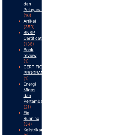
dan
Pelayanan
(16)
Artikel
(350)
BNSP
Certification
(136)
Book
review
(1)
CERTIFICATION
PROGRAM
(1)
Energi
Migas
dan
Pertambangan
(21)
Fix
Running
(34)
Kelistrikan