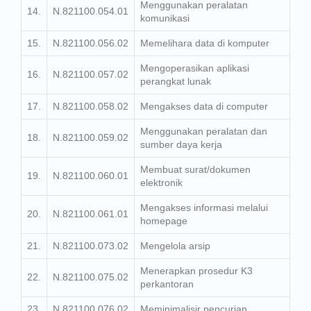
Menggunakan peralatan
14.
N.821100.054.01
komunikasi
15.
N.821100.056.02
Memelihara data di komputer
Mengoperasikan aplikasi
16.
N.821100.057.02
perangkat lunak
17.
N.821100.058.02
Mengakses data di computer
Menggunakan peralatan dan
18.
N.821100.059.02
sumber daya kerja
Membuat surat/dokumen
19.
N.821100.060.01
elektronik
Mengakses informasi melalui
20.
N.821100.061.01
homepage
21.
N.821100.073.02
Mengelola arsip
Menerapkan prosedur K3
22.
N.821100.075.02
perkantoran
23.
N.821100.076.02
Meminimalisir pencurian