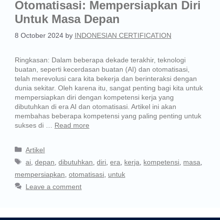
Otomatisasi: Mempersiapkan Diri
Untuk Masa Depan
8 October 2024
by
INDONESIAN CERTIFICATION
Ringkasan: Dalam beberapa dekade terakhir, teknologi
buatan, seperti kecerdasan buatan (AI) dan otomatisasi,
telah merevolusi cara kita bekerja dan berinteraksi dengan
dunia sekitar. Oleh karena itu, sangat penting bagi kita untuk
mempersiapkan diri dengan kompetensi kerja yang
dibutuhkan di era AI dan otomatisasi. Artikel ini akan
membahas beberapa kompetensi yang paling penting untuk
sukses di …
Read more
Artikel
ai
,
depan
,
dibutuhkan
,
diri
,
era
,
kerja
,
kompetensi
,
masa
,
mempersiapkan
,
otomatisasi
,
untuk
Leave a comment