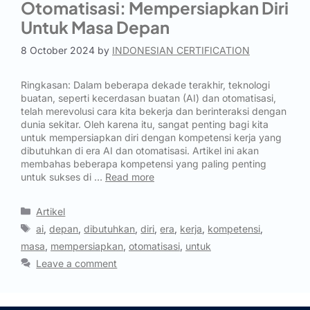
Otomatisasi: Mempersiapkan Diri
Untuk Masa Depan
8 October 2024
by
INDONESIAN CERTIFICATION
Ringkasan: Dalam beberapa dekade terakhir, teknologi
buatan, seperti kecerdasan buatan (AI) dan otomatisasi,
telah merevolusi cara kita bekerja dan berinteraksi dengan
dunia sekitar. Oleh karena itu, sangat penting bagi kita
untuk mempersiapkan diri dengan kompetensi kerja yang
dibutuhkan di era AI dan otomatisasi. Artikel ini akan
membahas beberapa kompetensi yang paling penting
untuk sukses di …
Read more
Artikel
ai
,
depan
,
dibutuhkan
,
diri
,
era
,
kerja
,
kompetensi
,
masa
,
mempersiapkan
,
otomatisasi
,
untuk
Leave a comment