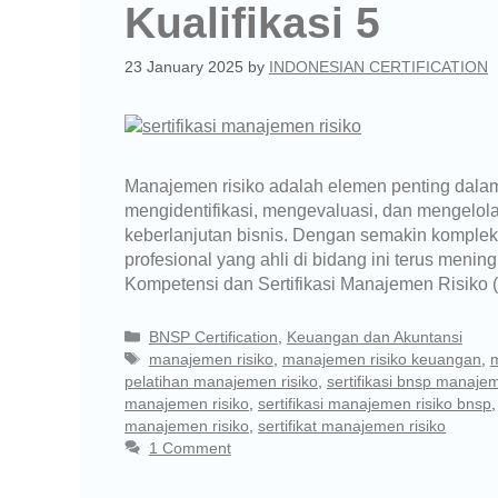
Kualifikasi 5
23 January 2025
by
INDONESIAN CERTIFICATION
Manajemen risiko adalah elemen penting dalam 
mengidentifikasi, mengevaluasi, dan mengelola
keberlanjutan bisnis. Dengan semakin komplek
profesional yang ahli di bidang ini terus menin
Kompetensi dan Sertifikasi Manajemen Risiko (
BNSP Certification
,
Keuangan dan Akuntansi
manajemen risiko
,
manajemen risiko keuangan
,
m
pelatihan manajemen risiko
,
sertifikasi bnsp manajem
manajemen risiko
,
sertifikasi manajemen risiko bnsp
manajemen risiko
,
sertifikat manajemen risiko
1 Comment