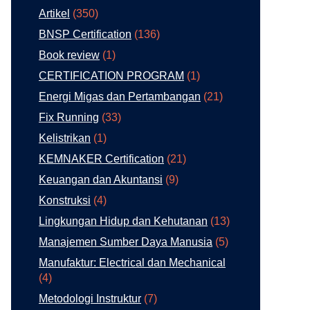
Artikel
(350)
BNSP Certification
(136)
Book review
(1)
CERTIFICATION PROGRAM
(1)
Energi Migas dan Pertambangan
(21)
Fix Running
(33)
Kelistrikan
(1)
KEMNAKER Certification
(21)
Keuangan dan Akuntansi
(9)
Konstruksi
(4)
Lingkungan Hidup dan Kehutanan
(13)
Manajemen Sumber Daya Manusia
(5)
Manufaktur: Electrical dan Mechanical
(4)
Metodologi Instruktur
(7)