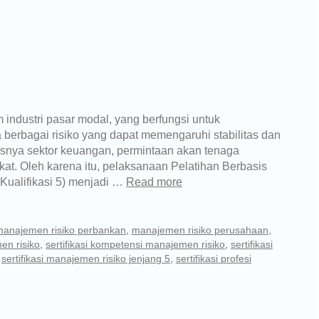
industri pasar modal, yang berfungsi untuk
 berbagai risiko yang dapat memengaruhi stabilitas dan
snya sektor keuangan, permintaan akan tenaga
gkat. Oleh karena itu, pelaksanaan Pelatihan Berbasis
Kualifikasi 5) menjadi …
Read more
anajemen risiko perbankan
,
manajemen risiko perusahaan
,
en risiko
,
sertifikasi kompetensi manajemen risiko
,
sertifikasi
,
sertifikasi manajemen risiko jenjang 5
,
sertifikasi profesi