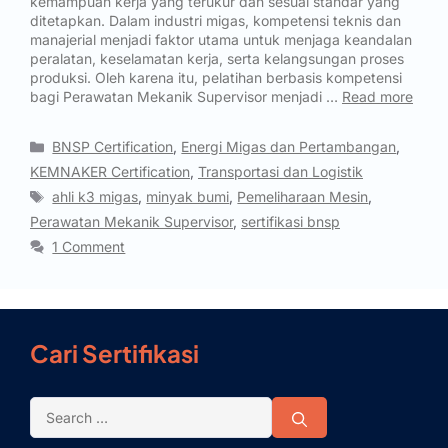
kemampuan kerja yang terukur dan sesuai standar yang
ditetapkan. Dalam industri migas, kompetensi teknis dan
manajerial menjadi faktor utama untuk menjaga keandalan
peralatan, keselamatan kerja, serta kelangsungan proses
produksi. Oleh karena itu, pelatihan berbasis kompetensi
bagi Perawatan Mekanik Supervisor menjadi …
Read more
BNSP Certification
,
Energi Migas dan Pertambangan
,
KEMNAKER Certification
,
Transportasi dan Logistik
ahli k3 migas
,
minyak bumi
,
Pemeliharaan Mesin
,
Perawatan Mekanik Supervisor
,
sertifikasi bnsp
1 Comment
Cari Sertifikasi