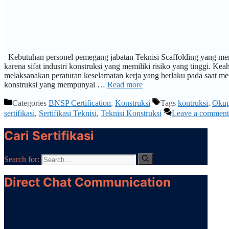
Kebutuhan personel pemegang jabatan Teknisi Scaffolding yang memp
karena sifat industri konstruksi yang memiliki risiko yang tinggi. Ke
melaksanakan peraturan keselamatan kerja yang berlaku pada saat m
konstruksi yang mempunyai …
Read more
Categories
BNSP Certification
,
Konstruksi
Tags
kontruksi
,
Okup
sertifikasi
,
Sertifikasi Teknisi
,
Teknisi Konstruksi
Leave a comment
Cari Sertifikasi
Search for:
Direct Chat Communication