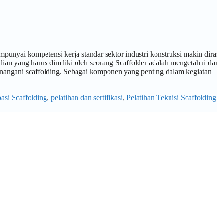
unyai kompetensi kerja standar sektor industri konstruksi makin dir
ahlian yang harus dimiliki oleh seorang Scaffolder adalah mengetahui da
enangani scaffolding. Sebagai komponen yang penting dalam kegiatan
asi Scaffolding
,
pelatihan dan sertifikasi
,
Pelatihan Teknisi Scaffolding