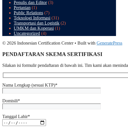
Penulis dan Editor
(3)
Pertanian
(1)
Public Relations
(7)
Teknologi Informasi
(31)
Transportasi dan Logistik
(2)
UMKM dan Koperasi
(1)
Uncategorized
(4)
© 2026 Indonesian Certification Center
• Built with
GeneratePress
PENDAFTARAN SKEMA SERTIFIKASI​
Silakan isi formulir pendaftaran di bawah ini. Tim kami akan menind
Nama Lengkap (sesuai KTP)*
Domisili*
Tanggal Lahir*