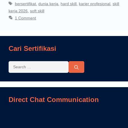
bersertifikat
,
dunia kerja
,
hard skill
,
karier profesional
,
skill
kerja 2026
,
soft skill
1 Comment
Cari Sertifikasi
Direct Chat Communication