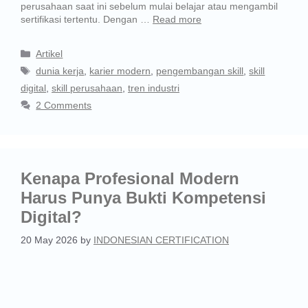
perusahaan saat ini sebelum mulai belajar atau mengambil
sertifikasi tertentu. Dengan …
Read more
Artikel
dunia kerja
,
karier modern
,
pengembangan skill
,
skill
digital
,
skill perusahaan
,
tren industri
2 Comments
Kenapa Profesional Modern
Harus Punya Bukti Kompetensi
Digital?
20 May 2026
by
INDONESIAN CERTIFICATION