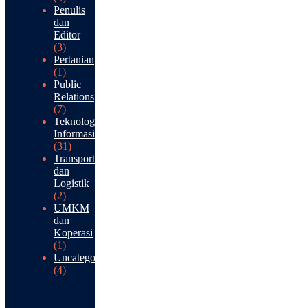
Penulis
dan
Editor
(3)
Pertanian
(1)
Public
Relations
(7)
Teknologi
Informasi
(31)
Transportasi
dan
Logistik
(2)
UMKM
dan
Koperasi
(1)
Uncategorized
(4)