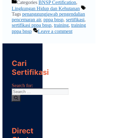
Categories
BNSP Certification
,
Lingkungan Hidup dan Kehutanan
Tags
penanggungjawab pengendalian
pencemaran air
,
pppa bnsp
,
sertifikasi
,
sertifikasi pppa bnsp
,
training
,
training
pppa bnsp
Leave a comment
Cari
Sertifikasi
Search for:
Direct