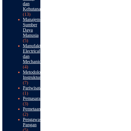
dan
Kehutanan
(13)
Manajemen
Sumber
Daya
Manusia
(5)
Manufaktur:
Electrical
dan
Mechanical
(4)
Metodologi
Instruktur
(7)
Pariwisata
(1)
Pemasaran
(3)
Pemetaan
(2)
Pengawasan
Pangan
(5)