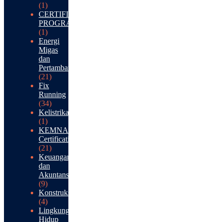
(1)
CERTIFICATION
PROGRAM
(1)
Energi
Migas
dan
Pertambangan
(21)
Fix
Running
(34)
Kelistrikan
(1)
KEMNAKER
Certification
(21)
Keuangan
dan
Akuntansi
(9)
Konstruksi
(4)
Lingkungan
Hidup