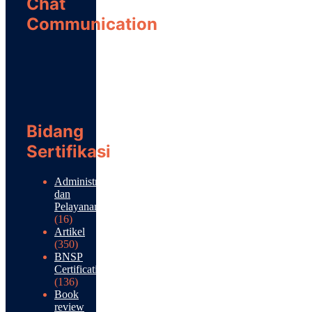
Chat
Communication
Bidang
Sertifikasi
Administrasi
dan
Pelayanan
(16)
Artikel
(350)
BNSP
Certification
(136)
Book
review