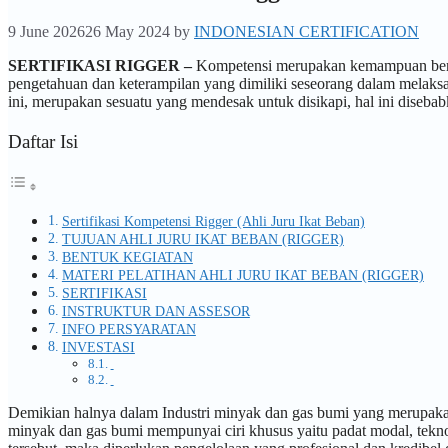
9 June 2026
26 May 2024
by
INDONESIAN CERTIFICATION
SERTIFIKASI RIGGER –
Kompetensi merupakan kemampuan bersika
pengetahuan dan keterampilan yang dimiliki seseorang dalam melak
ini, merupakan sesuatu yang mendesak untuk disikapi, hal ini diseba
Daftar Isi
Sertifikasi Kompetensi Rigger (Ahli Juru Ikat Beban)
TUJUAN AHLI JURU IKAT BEBAN (RIGGER)
BENTUK KEGIATAN
MATERI PELATIHAN AHLI JURU IKAT BEBAN (RIGGER)
SERTIFIKASI
INSTRUKTUR DAN ASSESOR
INFO PERSYARATAN
INVESTASI
Demikian halnya dalam Industri minyak dan gas bumi yang merupakan
minyak dan gas bumi mempunyai ciri khusus yaitu padat modal, teknol