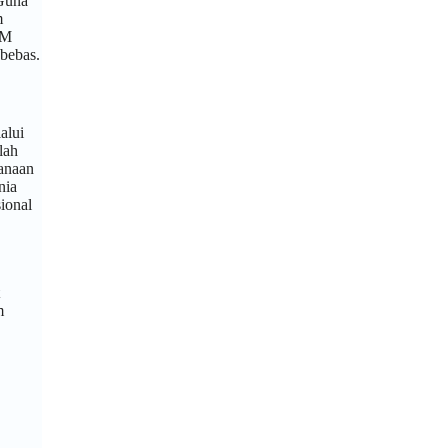
 Guna
m
DM
bebas.
alui
lah
sanaan
nia
ional
m