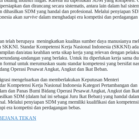
l di bidang industri migas. Karena itu diperlukan SDM yang kompeten.
siapkan dan dirancang secara sistematis, antara lain dalam hal siste
n dihasilkan SDM yang handal dan profesional. Melalui penyiapan S
donesia akan
survive
dalam menghadapi era kompetisi dan perdagangan 
an telah berupaya meningkatkan kualitas sumber daya manusianya mel
arkan SKKNI. Standar Kompetensi Kerja Nasional Indonesia (SKKNI) ada
ilan dan/atau keahlian serta sikap kerja yang relevan dengan pelak
 perundang-undangan yang berlaku. Untuk itu diperlukan kerja sama du
on formal untuk merumuskan suatu standar kompetensi yang bersifat nas
idang Operasi Pesawat Angkat, Angkut dan Ikat Beban.
igrasi mengeluarkan dan memberlakukan Keputusan Menteri
ar Kompetensi Kerja Nasional Indonesia Kategori Pertambangan dan
am dan Panas Bumi Bidang Operasi Pesawat Angkat, Angkut dan Ikat
silkan SDM (dalam hal ini sebagai Juru Ikat Beban) yang handal dala
onal. Melalui penyiapan SDM yang memiliki kualifikasi dan kompetensi
pi era kompetisi dan perdagangan bebas.
 BEJANA TEKAN