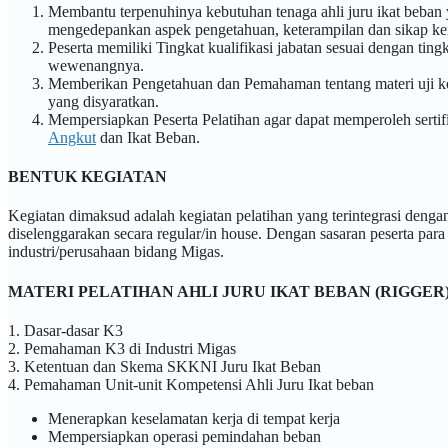
Membantu terpenuhinya kebutuhan tenaga ahli juru ikat beb
mengedepankan aspek pengetahuan, keterampilan dan sikap ker
Peserta memiliki Tingkat kualifikasi jabatan sesuai dengan ti
wewenangnya.
Memberikan Pengetahuan dan Pemahaman tentang materi uji komp
yang disyaratkan.
Mempersiapkan Peserta Pelatihan agar dapat memperoleh sertif
Angkut
dan Ikat Beban.
BENTUK KEGIATAN
Kegiatan dimaksud adalah kegiatan pelatihan yang terintegrasi denga
diselenggarakan secara regular/in house. Dengan sasaran peserta para
industri/perusahaan bidang Migas.
MATERI PELATIHAN AHLI JURU IKAT BEBAN (RIGGER
1. Dasar-dasar K3
2. Pemahaman K3 di Industri Migas
3. Ketentuan dan Skema SKKNI Juru Ikat Beban
4. Pemahaman Unit-unit Kompetensi Ahli Juru Ikat beban
Menerapkan keselamatan kerja di tempat kerja
Mempersiapkan operasi pemindahan beban