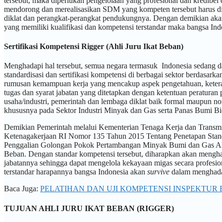
tersebut, maka diperlukan pengelolaan yang profesional dan kredibe
mendorong dan merealisasikan SDM yang kompeten tersebut harus diper
diklat dan perangkat-perangkat pendukungnya. Dengan demikian aka
yang memiliki kualifikasi dan kompetensi terstandar maka bangsa In
Sertifikasi Kompetensi Rigger (Ahli Juru Ikat Beban
)
Menghadapi hal tersebut, semua negara termasuk Indonesia sedang d
standardisasi dan sertifikasi kompetensi di berbagai sektor berdas
rumusan kemampuan kerja yang mencakup aspek pengetahuan, keteramp
tugas dan syarat jabatan yang ditetapkan dengan ketentuan peraturan
usaha/industri, pemerintah dan lembaga diklat baik formal maupun n
khususnya pada Sektor Industri Minyak dan Gas serta Panas Bumi B
Demikian Pemerintah melalui Kementerian Tenaga Kerja dan Transm
Ketenagakerjaan RI Nomor 135 Tahun 2015 Tentang Penetapan Stand
Penggalian Golongan Pokok Pertambangan Minyak Bumi dan Gas Al
Beban. Dengan standar kompetensi tersebut, diharapkan akan mengha
jabatannya sehingga dapat mengelola kekayaan migas secara profesi
terstandar harapannya bangsa Indonesia akan
survive
dalam menghada
Baca Juga:
PELATIHAN DAN UJI KOMPETENSI INSPEKTUR
TUJUAN AHLI JURU IKAT BEBAN (RIGGER)