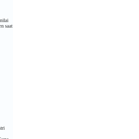
nilai
n saat
tri