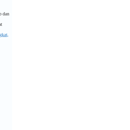
b dan
at
gkat,