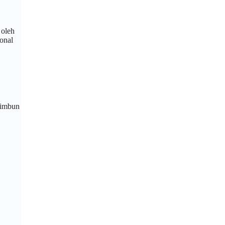
 oleh
onal
timbun