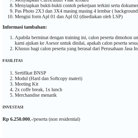
Menyiapkan bukti-bukti contoh pekerjaan terkini serta dokume
Pas Photo 2X3 dan 3X4 masing masing 4 lembar ( backgroun
Mengisi form Apl 01 dan Apl 02 (disediakan oleh LSP)
Informasi tambahan:
Apabila berminat dengan training ini, calon peserta dimohon un
kami ajukan ke Asesor untuk dinilai, apakah calon peserta sesua
Khusus bagi calon peserta yang berasal dari Perusahaan Jasa In
FASILITAS
Sertifikat BNSP
Modul (Hard dan Softcopy materi)
Meeting Kit
2x coffe break, 1x lunch
Merchandise menarik
INVESTASI
Rp 6.250.000
,-/peserta (non residential)