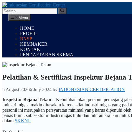
Skip
to
Search
content
for:
Menu
HOME
PROFIL
BNSP
KEMNAKER
KONTAK
PENDAFTARAN SKEMA
Pelatihan & Sertifikasi Inspektur Bejana 
5 August 2026
6 July 2024
by
INDONESIAN CERTIFICATION
Inspektur Bejana Tekan –
Kebutuhan akan personil pemegang jabat
industri migas, makin dirasakan karena sifat industri migas yang pad
personil ini merupakan persyaratan minimal yang harus dipenuhi oleh
panas bumi, sub sektor industri migas hulu dan hilir antara lain untuk
dalam
SKKNI.