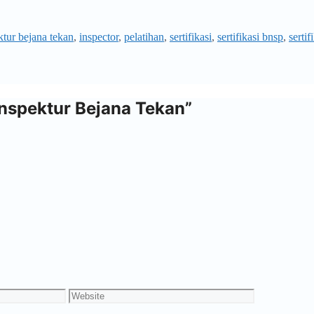
ktur bejana tekan
,
inspector
,
pelatihan
,
sertifikasi
,
sertifikasi bnsp
,
sertif
 Inspektur Bejana Tekan”
Website