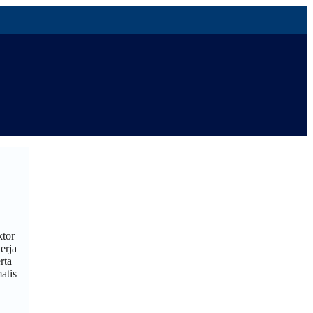
ktor
erja
rta
atis