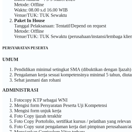
Metode: Offline
Waktu: 08.00 s.d 16.00 WIB
Venue/TUK: TUK Sewaktu
Paket In House
Tanggal Pelaksanaan: Tentatif/Depend on request
Metode: Offline
Venue/TUK: TUK Sewaktu (perusahaan/instansi/lembaga klien
PERSYARATAN PESERTA
UMUM
Pendidikan minimal setingkat SMA (dibuktikan dengan Ijazah)
Pengalaman kerja sesuai kompetensinya minimal 5 tahun, diuta
Sehat jasmani dan rohani
ADMINISTRASI
Fotocopy KTP sebagai WNI
Mengisi form Persyaratan Peserta Uji Kompetensi
Mengisi form unjuk kerja
Foto Copy ijazah terakhir
Foto Copy Portofolio, sertifikat kursus / pelatihan yang relevan
Foto Copy surat pengalaman kerja dari pimpinan perusahaan/a
Menyiapkan Curriculum Vitae terbaru