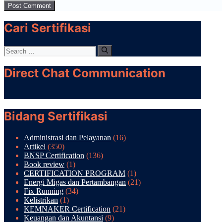
Cari Sertifikasi
Search
for:
Direct Chat Communication
Bidang Sertifikasi
Administrasi dan Pelayanan
(16)
Artikel
(350)
BNSP Certification
(136)
Book review
(1)
CERTIFICATION PROGRAM
(1)
Energi Migas dan Pertambangan
(21)
Fix Running
(34)
Kelistrikan
(1)
KEMNAKER Certification
(21)
Keuangan dan Akuntansi
(9)