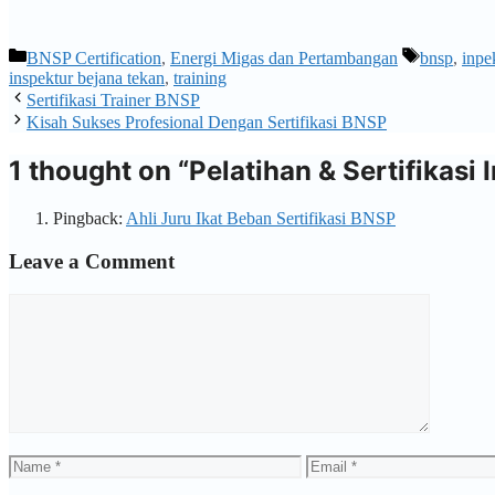
Categories
Tags
BNSP Certification
,
Energi Migas dan Pertambangan
bnsp
,
inpe
inspektur bejana tekan
,
training
Sertifikasi Trainer BNSP
Kisah Sukses Profesional Dengan Sertifikasi BNSP
1 thought on “Pelatihan & Sertifikasi
Pingback:
Ahli Juru Ikat Beban Sertifikasi BNSP
Leave a Comment
Comment
Name
Email