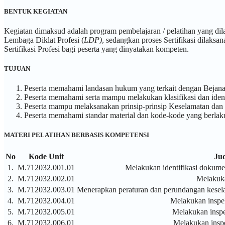
BENTUK KEGIATAN
Kegiatan dimaksud adalah program pembelajaran / pelatihan yang di
Lembaga Diklat Profesi (
LDP)
, sedangkan proses Sertifikasi dilaks
Sertifikasi Profesi bagi peserta yang dinyatakan kompeten.
TUJUAN
Peserta memahami landasan hukum yang terkait dengan Bejana 
Peserta memahami serta mampu melakukan klasifikasi dan ident
Peserta mampu melaksanakan prinsip-prinsip Keselamatan dan 
Peserta memahami standar material dan kode-kode yang berlaku
MATERI PELATIHAN BERBASIS KOMPETENSI
No
Kode Unit
Ju
1.
M.712032.001.01
Melakukan identifikasi dokume
2.
M.712032.002.01
Melakuka
3.
M.712032.003.01
Menerapkan peraturan dan perundangan keselam
4.
M.712032.004.01
Melakukan inspek
5.
M.712032.005.01
Melakukan inspek
6.
M.712032.006.01
Melakukan inspek