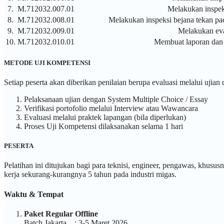
7.
M.712032.007.01
Melakukan inspeks
8.
M.712032.008.01
Melakukan inspeksi bejana tekan pada
9.
M.712032.009.01
Melakukan eval
10.
M.712032.010.01
Membuat laporan dan r
METODE UJI KOMPETENSI
Setiap peserta akan diberikan penilaian berupa evaluasi melalui ujian
Pelaksanaan ujian dengan System Multiple Choice / Essay
Verifikasi portofolio melalui Interview atau Wawancara
Evaluasi melalui praktek lapangan (bila diperlukan)
Proses Uji Kompetensi dilaksanakan selama 1 hari
PESERTA
Pelatihan ini ditujukan bagi para teknisi, engineer, pengawas, khusus
kerja sekurang-kurangnya 5 tahun pada industri migas.
Waktu & Tempat
Paket Regular Offline
Batch Jakarta : 3-5 Maret 2026