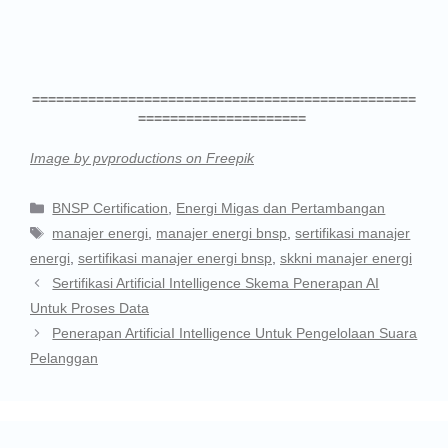
================================================
=====================
Image by pvproductions on Freepik
BNSP Certification
,
Energi Migas dan Pertambangan
manajer energi
,
manajer energi bnsp
,
sertifikasi manajer
energi
,
sertifikasi manajer energi bnsp
,
skkni manajer energi
Sertifikasi Artificial Intelligence Skema Penerapan AI
Untuk Proses Data
Penerapan ArtificiaI Intelligence Untuk Pengelolaan Suara
Pelanggan