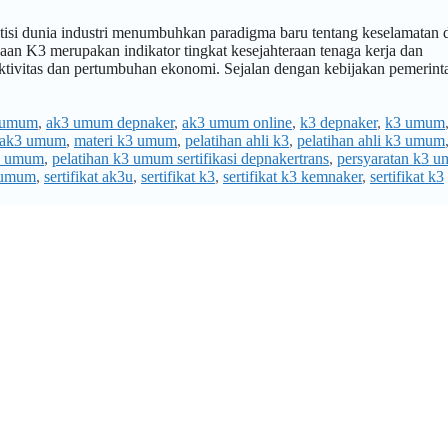
si dunia industri menumbuhkan paradigma baru tentang keselamatan 
aan K3 merupakan indikator tingkat kesejahteraan tenaga kerja dan
uktivitas dan pertumbuhan ekonomi. Sejalan dengan kebijakan pemerint
 umum
,
ak3 umum depnaker
,
ak3 umum online
,
k3 depnaker
,
k3 umum
 ak3 umum
,
materi k3 umum
,
pelatihan ahli k3
,
pelatihan ahli k3 umum
k3 umum
,
pelatihan k3 umum sertifikasi depnakertrans
,
persyaratan k3 
3 umum
,
sertifikat ak3u
,
sertifikat k3
,
sertifikat k3 kemnaker
,
sertifikat k3