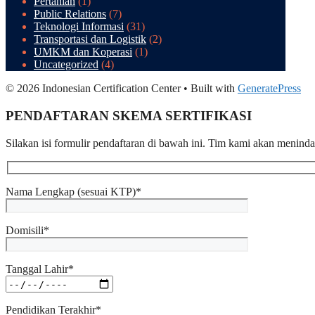
Pertanian
(1)
Public Relations
(7)
Teknologi Informasi
(31)
Transportasi dan Logistik
(2)
UMKM dan Koperasi
(1)
Uncategorized
(4)
© 2026 Indonesian Certification Center
• Built with
GeneratePress
PENDAFTARAN SKEMA SERTIFIKASI​
Silakan isi formulir pendaftaran di bawah ini. Tim kami akan menind
Nama Lengkap (sesuai KTP)*
Domisili*
Tanggal Lahir*
Pendidikan Terakhir*