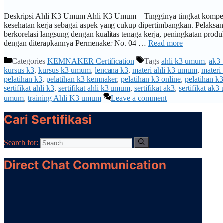
Deskripsi Ahli K3 Umum Ahli K3 Umum – Tingginya tingkat kompeti
kesehatan kerja sebagai aspek yang cukup dipertimbangkan. Pelaksan
berkorelasi langsung dengan kualitas tenaga kerja, peningkatan prod
dengan diterapkannya Permenaker No. 04 …
Read more
Categories
KEMNAKER Certification
Tags
ahli k3 umum
,
ak3
kursus k3
,
kursus k3 umum
,
lencana k3
,
materi ahli k3 umum
,
materi
pelatihan k3
,
pelatihan k3 kemnaker
,
pelatihan k3 online
,
pelatihan 
sertifikat ahli k3
,
sertifikat ahli k3 umum
,
sertifikat ak3
,
sertifikat ak
umum
,
training Ahli K3 umum
Leave a comment
Cari Sertifikasi
Search for:
Direct Chat Communication