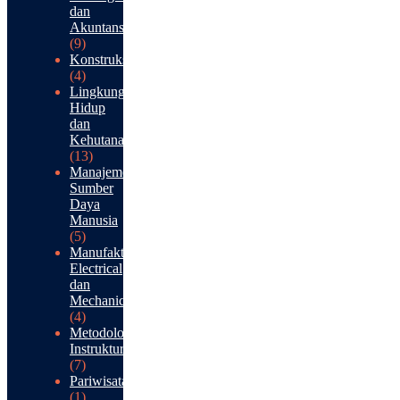
dan
Akuntansi
(9)
Konstruksi
(4)
Lingkungan
Hidup
dan
Kehutanan
(13)
Manajemen
Sumber
Daya
Manusia
(5)
Manufaktur:
Electrical
dan
Mechanical
(4)
Metodologi
Instruktur
(7)
Pariwisata
(1)