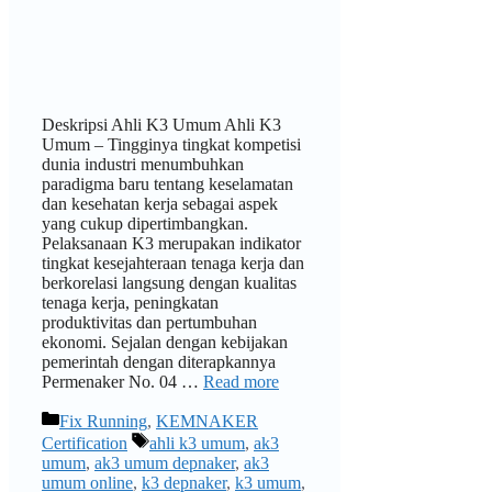
Deskripsi Ahli K3 Umum Ahli K3
Umum – Tingginya tingkat kompetisi
dunia industri menumbuhkan
paradigma baru tentang keselamatan
dan kesehatan kerja sebagai aspek
yang cukup dipertimbangkan.
Pelaksanaan K3 merupakan indikator
tingkat kesejahteraan tenaga kerja dan
berkorelasi langsung dengan kualitas
tenaga kerja, peningkatan
produktivitas dan pertumbuhan
ekonomi. Sejalan dengan kebijakan
pemerintah dengan diterapkannya
Permenaker No. 04 …
Read more
Categories
Fix Running
,
KEMNAKER
Tags
Certification
ahli k3 umum
,
ak3
umum
,
ak3 umum depnaker
,
ak3
umum online
,
k3 depnaker
,
k3 umum
,