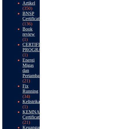
Artikel
(350)
BNSP
Certification
(136)
Book
review
(1)
CERTIFICATION
PROGRAM
(1)
Energi
Migas
dan
Pertambangan
(21)
Fix
Running
(34)
Kelistrikan
(1)
KEMNAKER
Certification
(21)
Keuangan