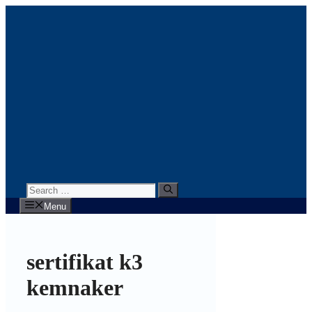
Skip
to
content
Search
for:
Menu
sertifikat k3
kemnaker