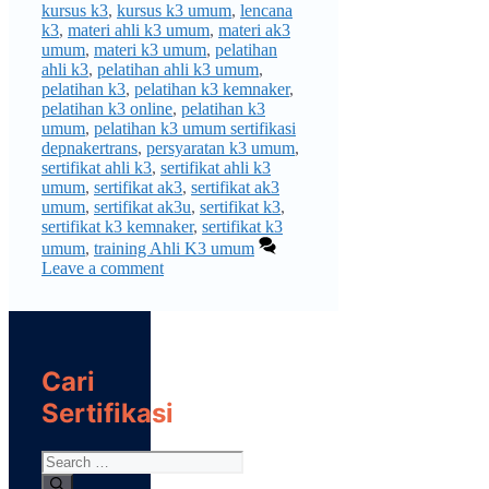
kursus k3
,
kursus k3 umum
,
lencana
k3
,
materi ahli k3 umum
,
materi ak3
umum
,
materi k3 umum
,
pelatihan
ahli k3
,
pelatihan ahli k3 umum
,
pelatihan k3
,
pelatihan k3 kemnaker
,
pelatihan k3 online
,
pelatihan k3
umum
,
pelatihan k3 umum sertifikasi
depnakertrans
,
persyaratan k3 umum
,
sertifikat ahli k3
,
sertifikat ahli k3
umum
,
sertifikat ak3
,
sertifikat ak3
umum
,
sertifikat ak3u
,
sertifikat k3
,
sertifikat k3 kemnaker
,
sertifikat k3
umum
,
training Ahli K3 umum
Leave a comment
Cari
Sertifikasi
Search
for: