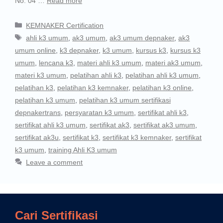
No. 04 …
Read more
KEMNAKER Certification
ahli k3 umum
,
ak3 umum
,
ak3 umum depnaker
,
ak3
umum online
,
k3 depnaker
,
k3 umum
,
kursus k3
,
kursus k3
umum
,
lencana k3
,
materi ahli k3 umum
,
materi ak3 umum
,
materi k3 umum
,
pelatihan ahli k3
,
pelatihan ahli k3 umum
,
pelatihan k3
,
pelatihan k3 kemnaker
,
pelatihan k3 online
,
pelatihan k3 umum
,
pelatihan k3 umum sertifikasi
depnakertrans
,
persyaratan k3 umum
,
sertifikat ahli k3
,
sertifikat ahli k3 umum
,
sertifikat ak3
,
sertifikat ak3 umum
,
sertifikat ak3u
,
sertifikat k3
,
sertifikat k3 kemnaker
,
sertifikat
k3 umum
,
training Ahli K3 umum
Leave a comment
Cari Sertifikasi