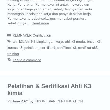
Kerja. Penerbitan Permenaker ini untuk mewujudkan
lingkungan kerja yang aman, sehat, dan nyaman serta
mencegah kecelakaan kerja dan penyakit akibat kerja.
Permenaker tersebut sekaligus mencabut peraturan
sebelumnya …
Read more
KEMNAKER Certification
ahli k3
,
Ahli K3 Lingkungan kerja
,
ahli k3 muda
,
bnsp
,
K3
,
kursus k3
,
pelatihan
,
sertifikasi
,
sertifikasi k3
,
sertifikat ak3
,
training
Leave a comment
Pelatihan & Sertifikasi Ahli K3
kimia
29 June 2024
by
INDONESIAN CERTIFICATION