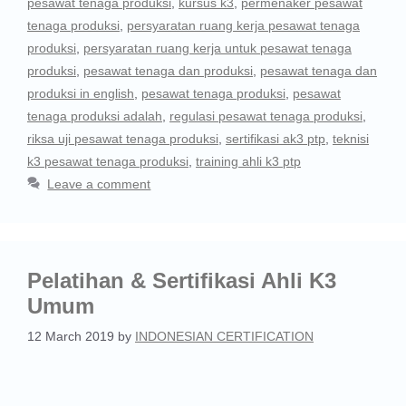
pesawat tenaga produksi
,
kursus k3
,
permenaker pesawat
tenaga produksi
,
persyaratan ruang kerja pesawat tenaga
produksi
,
persyaratan ruang kerja untuk pesawat tenaga
produksi
,
pesawat tenaga dan produksi
,
pesawat tenaga dan
produksi in english
,
pesawat tenaga produksi
,
pesawat
tenaga produksi adalah
,
regulasi pesawat tenaga produksi
,
riksa uji pesawat tenaga produksi
,
sertifikasi ak3 ptp
,
teknisi
k3 pesawat tenaga produksi
,
training ahli k3 ptp
Leave a comment
Pelatihan & Sertifikasi Ahli K3
Umum
12 March 2019
by
INDONESIAN CERTIFICATION