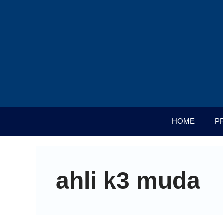
HOME
P
ahli k3 muda