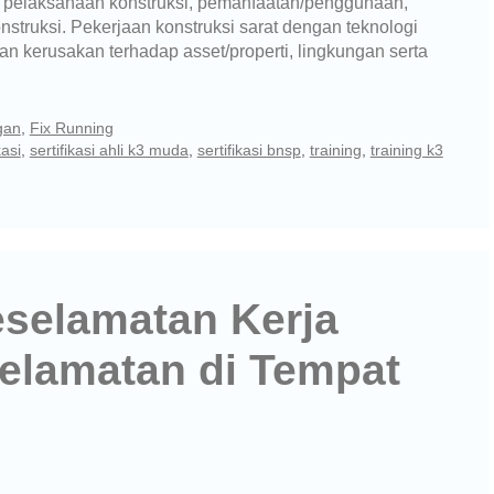
, pelaksanaan konstruksi, pemanfaatan/penggunaan,
ruksi. Pekerjaan konstruksi sarat dengan teknologi
an kerusakan terhadap asset/properti, lingkungan serta
gan
,
Fix Running
kasi
,
sertifikasi ahli k3 muda
,
sertifikasi bnsp
,
training
,
training k3
selamatan Kerja
selamatan di Tempat