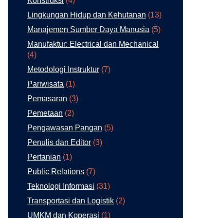
Konstruksi
(4)
Lingkungan Hidup dan Kehutanan
(13)
Manajemen Sumber Daya Manusia
(5)
Manufaktur: Electrical dan Mechanical
(4)
Metodologi Instruktur
(7)
Pariwisata
(1)
Pemasaran
(3)
Pemetaan
(2)
Pengawasan Pangan
(5)
Penulis dan Editor
(3)
Pertanian
(1)
Public Relations
(7)
Teknologi Informasi
(31)
Transportasi dan Logistik
(2)
UMKM dan Koperasi
(1)