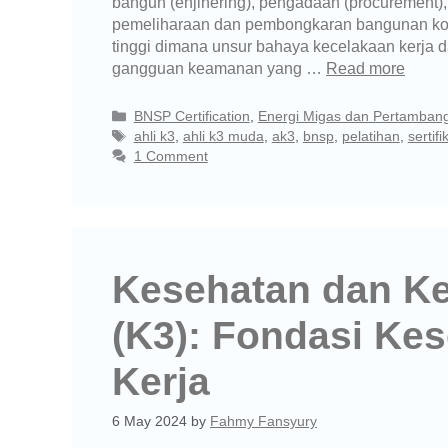
bangun (enjinering), pengadaan (procurement)
pemeliharaan dan pembongkaran bangunan konst
tinggi dimana unsur bahaya kecelakaan kerja d
gangguan keamanan yang …
Read more
BNSP Certification
,
Energi Migas dan Pertamban
ahli k3
,
ahli k3 muda
,
ak3
,
bnsp
,
pelatihan
,
sertifi
1 Comment
Kesehatan dan Ke
(K3): Fondasi Ke
Kerja
6 May 2024
by
Fahmy Fansyury