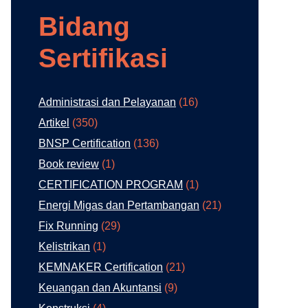
Bidang
Sertifikasi
Administrasi dan Pelayanan
(16)
Artikel
(350)
BNSP Certification
(136)
Book review
(1)
CERTIFICATION PROGRAM
(1)
Energi Migas dan Pertambangan
(21)
Fix Running
(29)
Kelistrikan
(1)
KEMNAKER Certification
(21)
Keuangan dan Akuntansi
(9)