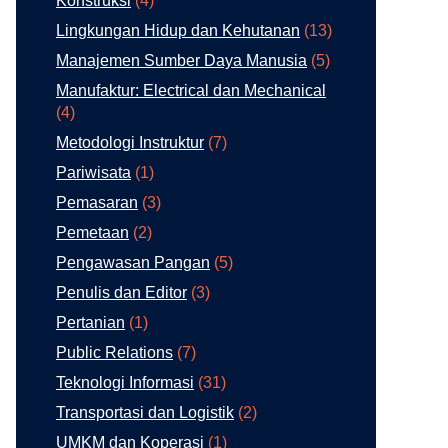
Konstruksi
(4)
Lingkungan Hidup dan Kehutanan
(13)
Manajemen Sumber Daya Manusia
(5)
Manufaktur: Electrical dan Mechanical
(4)
Metodologi Instruktur
(7)
Pariwisata
(1)
Pemasaran
(3)
Pemetaan
(2)
Pengawasan Pangan
(5)
Penulis dan Editor
(3)
Pertanian
(1)
Public Relations
(7)
Teknologi Informasi
(31)
Transportasi dan Logistik
(2)
UMKM dan Koperasi
(1)