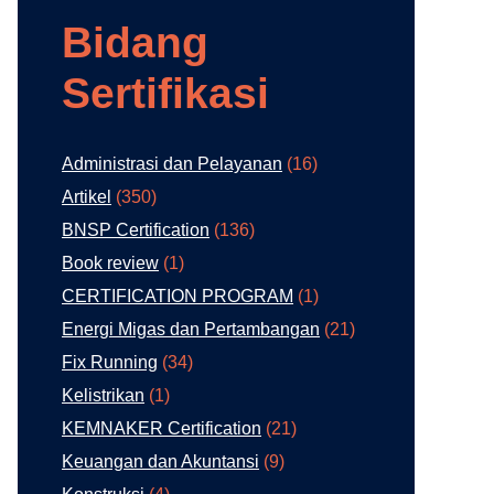
Bidang
Sertifikasi
Administrasi dan Pelayanan
(16)
Artikel
(350)
BNSP Certification
(136)
Book review
(1)
CERTIFICATION PROGRAM
(1)
Energi Migas dan Pertambangan
(21)
Fix Running
(34)
Kelistrikan
(1)
KEMNAKER Certification
(21)
Keuangan dan Akuntansi
(9)