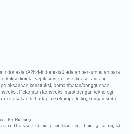
ja Indonesia (A2K4-Indonesia0 adalah perkumpulan para
onstruksi dimulai sejak surveu, investigasi, rancang
, pelaksanaan konstruksi, pemanfaatan/penggunaan,
ruksi. Pekerjaan konstruksi sarat dengan teknologi
an kerusakan terhadap asset/properti, lingkungan serta
gan
,
Fix Running
kasi
,
sertifikasi ahli k3 muda
,
sertifikasi bnsp
,
training
,
training k3