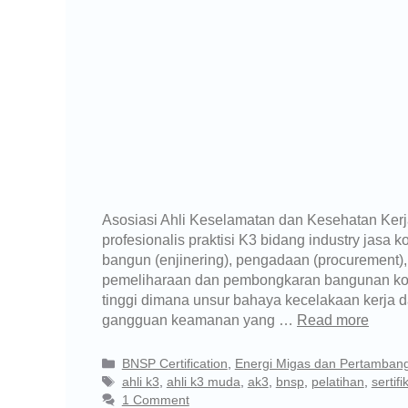
Asosiasi Ahli Keselamatan dan Kesehatan Ker
profesionalis praktisi K3 bidang industry jasa k
bangun (enjinering), pengadaan (procurement)
pemeliharaan dan pembongkaran bangunan konst
tinggi dimana unsur bahaya kecelakaan kerja d
gangguan keamanan yang …
Read more
BNSP Certification
,
Energi Migas dan Pertamban
ahli k3
,
ahli k3 muda
,
ak3
,
bnsp
,
pelatihan
,
sertifi
1 Comment