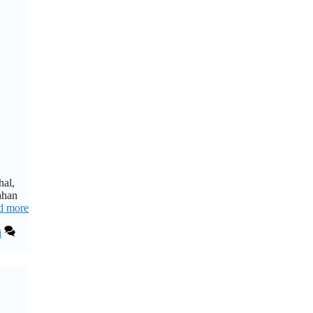
hal,
ahan
d more
i