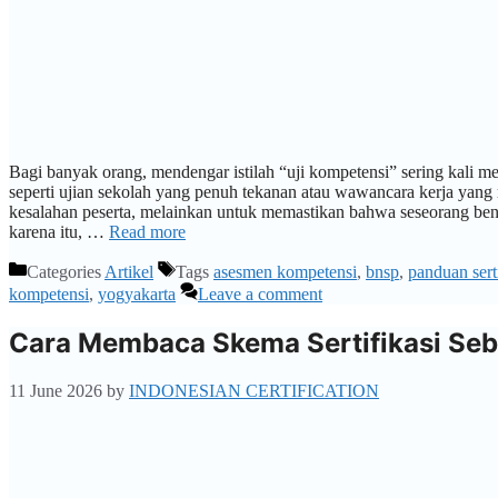
Bagi banyak orang, mendengar istilah “uji kompetensi” sering kali 
seperti ujian sekolah yang penuh tekanan atau wawancara kerja yan
kesalahan peserta, melainkan untuk memastikan bahwa seseorang bena
karena itu, …
Read more
Categories
Artikel
Tags
asesmen kompetensi
,
bnsp
,
panduan serti
kompetensi
,
yogyakarta
Leave a comment
Cara Membaca Skema Sertifikasi Sebe
11 June 2026
by
INDONESIAN CERTIFICATION