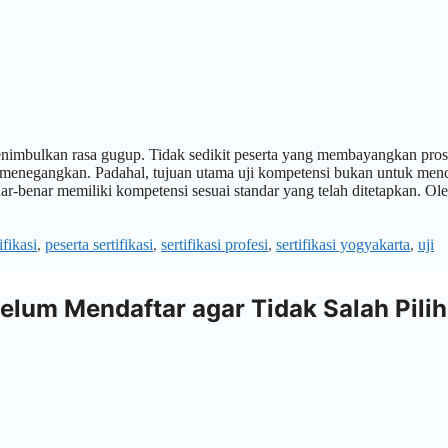
menimbulkan rasa gugup. Tidak sedikit peserta yang membayangkan pro
g menegangkan. Padahal, tujuan utama uji kompetensi bukan untuk menc
r-benar memiliki kompetensi sesuai standar yang telah ditetapkan. Ol
fikasi
,
peserta sertifikasi
,
sertifikasi profesi
,
sertifikasi yogyakarta
,
uji
lum Mendaftar agar Tidak Salah Pilih