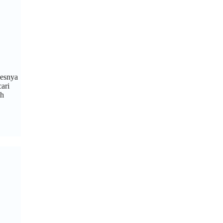
sesnya
ari
eh