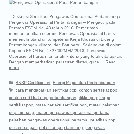
Deskripsi Sertifikasi Pengawas Operasional Pertambangan
Pengawas Operasional Pertambangan – Mengacu pada
Permen ESDM No. 43 tahun 2016, Pemerintah
mengamanatkan seorang Pengawas Operasional harus
memenuhi Standar Kompetensi Kerja Khusus di Bidang
Pertambangan Mineral dan Batubara. Sedangkan di dalam
Kepmen ESDM No. 1827/30/MEM/2018, Pengawas
Operasional harus memenuhi kriteria yang telah ditetapkan.
Dengan memperhatikan peraturan diatas, guna …
Read
more
BNSP Certification
,
Energi Migas dan Pertambangan
cara mendapatkan sertifikat pop
,
contoh sertifikat pop
,
contoh sertifikat pop pertambangan
,
diklat pop
,
harga
sertifikat pop
,
masa berlaku sertifikat pop
,
materi pelatihan
pop tambang
,
materi pengawas operasional pertama
,
pelatihan pengawas operasional pertama
,
pelatihan pop
pertambangan
,
pelatihan pop tambang
,
pengawas