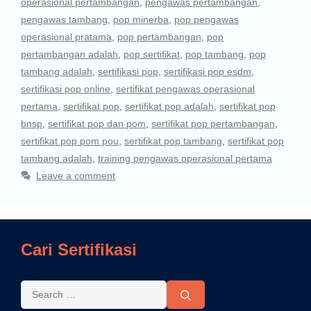
operasional pertambangan
,
pengawas pertambangan
,
pengawas tambang
,
pop minerba
,
pop pengawas
operasional pratama
,
pop pertambangan
,
pop
pertambangan adalah
,
pop sertifikat
,
pop tambang
,
pop
tambang adalah
,
sertifikasi pop
,
sertifikasi pop esdm
,
sertifikasi pop online
,
sertifikat pengawas operasional
pertama
,
sertifikat pop
,
sertifikat pop adalah
,
sertifikat pop
bnsp
,
sertifikat pop dan pom
,
sertifikat pop pertambangan
,
sertifikat pop pom pou
,
sertifikat pop tambang
,
sertifikat pop
tambang adalah
,
training pengawas operasional pertama
Leave a comment
Cari Sertifikasi