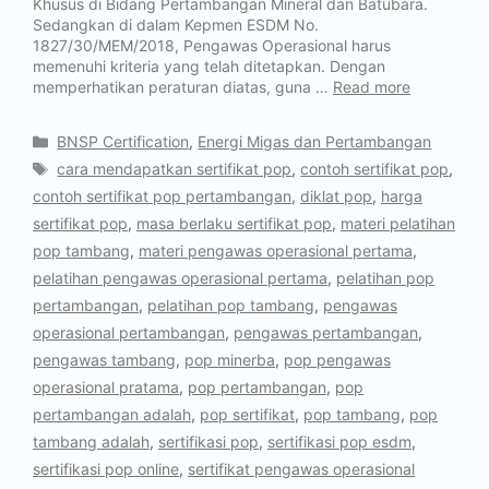
Khusus di Bidang Pertambangan Mineral dan Batubara.
Sedangkan di dalam Kepmen ESDM No.
1827/30/MEM/2018, Pengawas Operasional harus
memenuhi kriteria yang telah ditetapkan. Dengan
memperhatikan peraturan diatas, guna …
Read more
BNSP Certification
,
Energi Migas dan Pertambangan
cara mendapatkan sertifikat pop
,
contoh sertifikat pop
,
contoh sertifikat pop pertambangan
,
diklat pop
,
harga
sertifikat pop
,
masa berlaku sertifikat pop
,
materi pelatihan
pop tambang
,
materi pengawas operasional pertama
,
pelatihan pengawas operasional pertama
,
pelatihan pop
pertambangan
,
pelatihan pop tambang
,
pengawas
operasional pertambangan
,
pengawas pertambangan
,
pengawas tambang
,
pop minerba
,
pop pengawas
operasional pratama
,
pop pertambangan
,
pop
pertambangan adalah
,
pop sertifikat
,
pop tambang
,
pop
tambang adalah
,
sertifikasi pop
,
sertifikasi pop esdm
,
sertifikasi pop online
,
sertifikat pengawas operasional