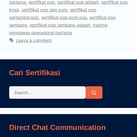
pertama
,
sertifikat pop
,
sertifikat pop adalah
,
sertifikat pop
bnsp
,
sertifikat pop dan pom
,
sertifikat pop
pertambangan
,
sertifikat pop pom pou
,
sertifikat pop
tambang
,
sertifikat pop tambang adalah
,
training
pengawas operasional pertama
Leave a comment
Cari Sertifikasi
Direct Chat Communication