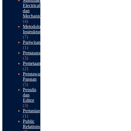
Manufaktur:
Electrical
dan
Mechanical
(4)
Metodologi
Instruktur
(7)
Pariwisata
(1)
Pemasaran
(3)
Pemetaan
(2)
Pengawasan
Pangan
(5)
Penulis
dan
Editor
(3)
Pertanian
(1)
Public
Relations