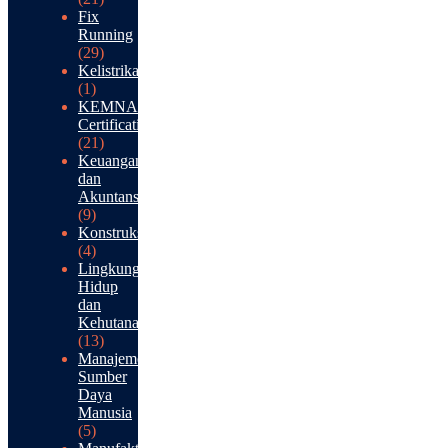
Fix
Running
(29)
Kelistrikan
(1)
KEMNAKER
Certification
(21)
Keuangan
dan
Akuntansi
(9)
Konstruksi
(4)
Lingkungan
Hidup
dan
Kehutanan
(13)
Manajemen
Sumber
Daya
Manusia
(5)