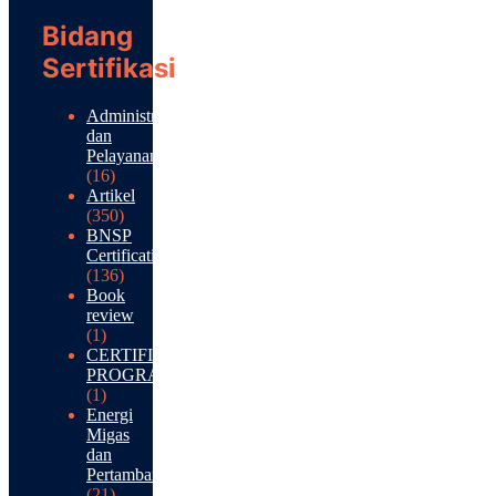
Bidang
Sertifikasi
Administrasi
dan
Pelayanan
(16)
Artikel
(350)
BNSP
Certification
(136)
Book
review
(1)
CERTIFICATION
PROGRAM
(1)
Energi
Migas
dan
Pertambangan
(21)